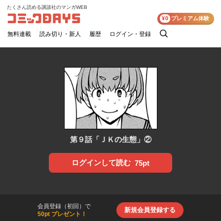
たくさん読める講談社のマンガWEB
コミックDAYS
¥0
プレミアム体験
無料連載
読み切り・新人
履歴
ログイン・登録
検
索
第９話「ＪＫの生態」②
ログインして読む
75pt
会員登録（初回）で
新規会員登録する
50pt プレゼント！