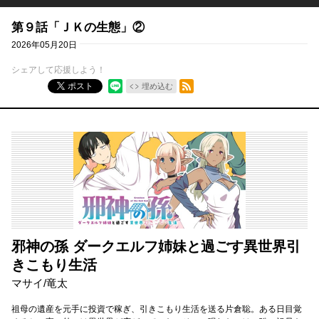
第９話「ＪＫの生態」②
2026年05月20日
シェアして応援しよう！
RSSフィード
ポスト
埋め込む
邪神の孫 ダークエルフ姉妹と過ごす異世界引
きこもり生活
マサイ
/
竜太
祖母の遺産を元手に投資で稼ぎ、引きこもり生活を送る片倉聡。ある日目覚