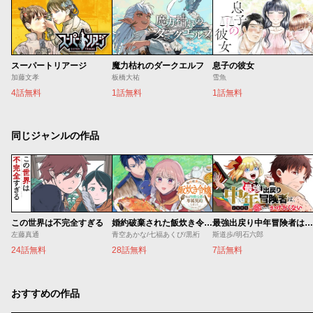
スーパートリアージ
魔力枯れのダークエルフ
息子の彼女
加藤文孝
板橋大祐
雪魚
4話無料
1話無料
1話無料
同じジャンルの作品
この世界は不完全すぎる
婚約破棄された飯炊き令嬢の私は冷酷公爵と専属契約しました～ですが胃袋を掴んだ結果、冷たかった公爵様がどんどん優しくなっています～
最強出戻り中年冒険者は、今さら命なんてかけたくない
左藤真通
青空あかな/七福あくび/黒裄
斯道歩/明石六郎
24話無料
28話無料
7話無料
おすすめの作品