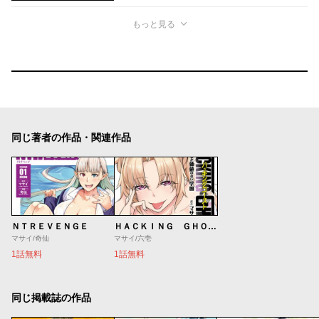
もっと見る
同じ著者の作品・関連作品
ＮＴＲＥＶＥＮＧＥ
ＨＡＣＫＩＮＧ ＧＨＯＳＴ カラダにしか価値のない学園
マサイ/奇仙
マサイ/六壱
1話無料
1話無料
同じ掲載誌の作品