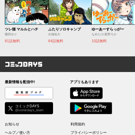
ツレ猫 マルルとハチ
ふたりソロキャンプ
ゆーあーすらっがー
園田ゆり
出端祐大
なめたけ/真野ろか
81話無料
64話無料
10話無料
コミックDAYS
最新情報を配信中!
アプリもあります
編集部ブログ
コミックDAYS
@comicdays_team
お知らせ
利用規約
ヘルプ／使い方
プライバシーポリシー