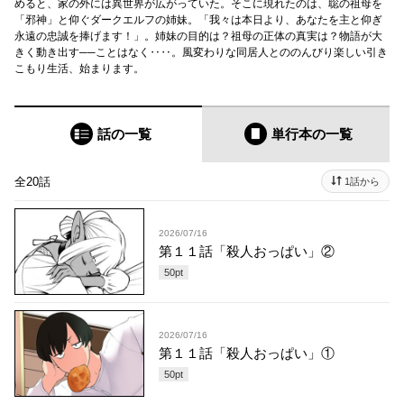
めると、家の外には異世界が広がっていた。そこに現れたのは、聡の祖母を
「邪神」と仰ぐダークエルフの姉妹。「我々は本日より、あなたを主と仰ぎ
永遠の忠誠を捧げます！」。姉妹の目的は？祖母の正体の真実は？物語が大
きく動き出す──ことはなく‥‥。風変わりな同居人とののんびり楽しい引き
こもり生活、始まります。
話の一覧
単行本
の一覧
全20話
1話から
2026/07/16
第１１話「殺人おっぱい」②
50
pt
2026/07/16
第１１話「殺人おっぱい」①
50
pt