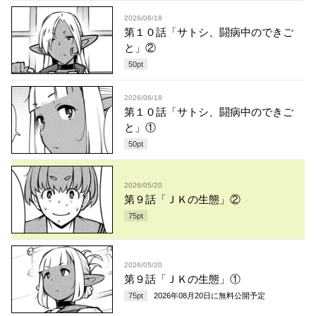
2026/06/18
第１０話「サトシ、闘病中のできご
と」②
50
pt
2026/06/18
第１０話「サトシ、闘病中のできご
と」①
50
pt
2026/05/20
第９話「ＪＫの生態」②
75
pt
2026/05/20
第９話「ＪＫの生態」①
75
pt
2026年08月20日
に無料公開予定