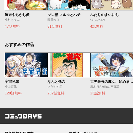
週末やらかし飯
ツレ猫 マルルとハチ
ふたりのまいにち
小村あゆみ
園田ゆり
つじなつみ
47話無料
81話無料
4話無料
おすすめの作品
宇宙兄弟
なんと孫六
世界最強の魔女、始めました ～私だけ『攻略サイト』を見れる世界で自由に生きます～
小山宙哉
さだやす圭
坂木持丸/riritto/戸賀環
120話無料
232話無料
23話無料
コミックDAYS