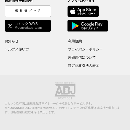
最新情報を配信中!
アプリもあります
編集部ブログ
コミックDAYS
@comicdays_team
お知らせ
利用規約
ヘルプ／使い方
プライバシーポリシー
外部送信について
特定商取引法の表示
コミックDAYSは正規版配信サイトマークを取得したサービスです。
©
KODANSHA Ltd.
All rights reserved. このサイトのデータの著作権は講談社が保有しま
す。無断複製転載放送等は禁止します。