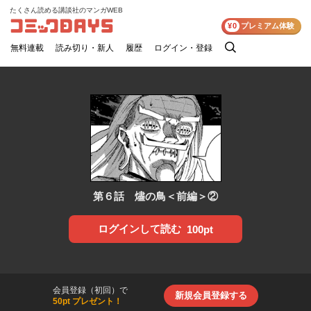
たくさん読める講談社のマンガWEB
コミックDAYS
¥0
プレミアム体験
無料連載
読み切り・新人
履歴
ログイン・登録
検
索
第６話 燼の鳥＜前編＞②
ログインして読む
100pt
会員登録（初回）で
新規会員登録する
50pt プレゼント！