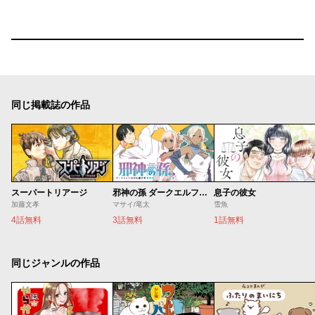
同じ掲載誌の作品
スーパートリアージ
邪神の孫 ダークエルフ姉妹と過ごす異世界引きこもり生活
息子の彼女
加藤文孝
マサイ/竜太
雪魚
4話無料
3話無料
1話無料
同じジャンルの作品