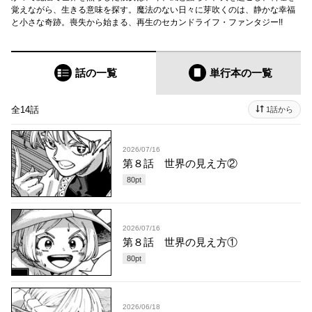
覚えながら、生きる意味を探す。魔法のない日々に芽吹くのは、静かな幸福
と小さな奇跡。喪失から始まる、再生のセカンドライフ・ファンタジー!!
話の一覧
単行本
の一覧
全14話
1話から
2026/07/16
第８話 世界の見え方②
80
pt
2026/07/16
第８話 世界の見え方①
80
pt
2026/06/18