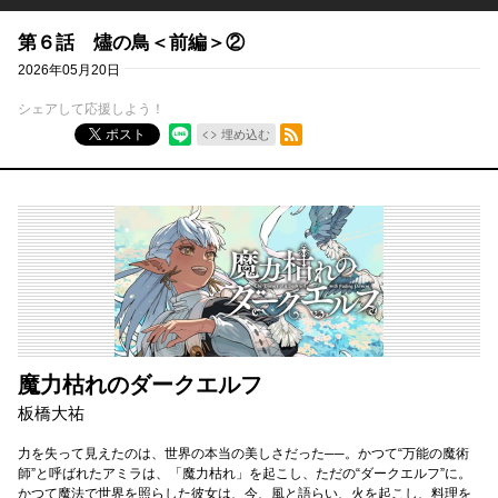
第６話 燼の鳥＜前編＞②
2026年05月20日
シェアして応援しよう！
RSSフィード
ポスト
埋め込む
魔力枯れのダークエルフ
板橋大祐
力を失って見えたのは、世界の本当の美しさだった──。かつて“万能の魔術
師”と呼ばれたアミラは、「魔力枯れ」を起こし、ただの“ダークエルフ”に。
かつて魔法で世界を照らした彼女は、今、風と語らい、火を起こし、料理を