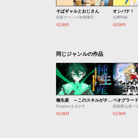
そばギャルとおじさん
オシバナ！
稲葉そーへー/本橋隆司
志摩時緒
4話無料
4話無料
同じジャンルの作品
種生産 ～このスキルがチートだとまだ誰も気付いていない～
Reppuu/まるやす
隷蔵庫/山座一
9話無料
6話無料