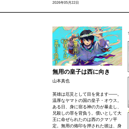
2026年05月22日
無用の皇子は西に向き
山本真也
英雄は厄災として目を覚ます——。
温厚なヤマトの国の皇子・オウス。
ある日、身に宿る神の力が暴走し、
兄殺しの罪を背負う。償いとして大
王に命ぜられたのは西のクマソ平
定。無用の烙印を押された彼は、身