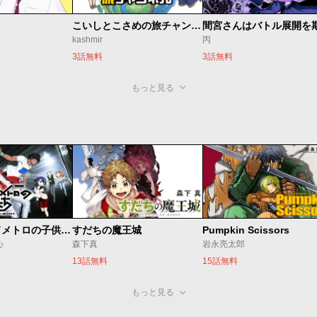
こいしとこさめの旅チャンネル
kashmir
丙
3話無料
3話無料
もっと見る
ベオグラードメトロの子供たち
すだちの魔王城
Pumpkin Scissors
心
森下真
岩永亮太郎
13話無料
15話無料
もっと見る