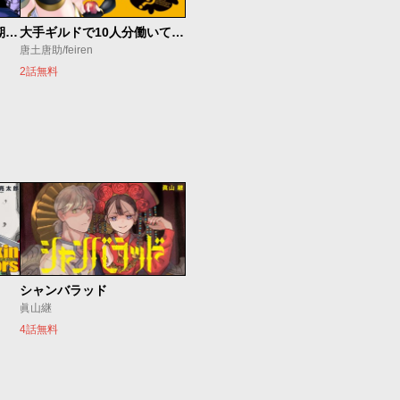
間宮さんはバトル展開を期待する
大手ギルドで10人分働いている超優秀な俺をクビってマジですか？
唐土唐助/feiren
2話無料
シャンバラッド
眞山継
4話無料