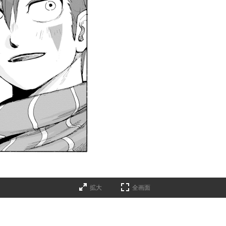
拡大
全画面