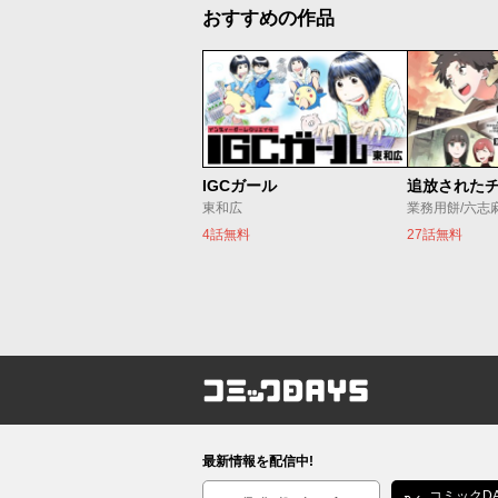
おすすめの作品
IGCガール
東和広
業務用餅/六志
4話無料
27話無料
コミックDAYS
最新情報を配信中!
編集部ブログ
コミックDA