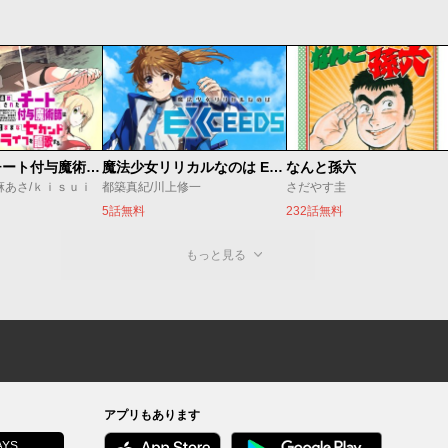
追放されたチート付与魔術師は気ままなセカンドライフを謳歌する。 ～俺は武器だけじゃなく、あらゆるものに『強化ポイント』を付与できるし、俺の意思でいつでも効果を解除できるけど、残った人たち大丈夫？～
魔法少女リリカルなのは EXCEEDS
なんと孫六
麻あさ/ｋｉｓｕｉ
都築真紀/川上修一
さだやす圭
5話無料
232話無料
もっと見る
アプリもあります
YS