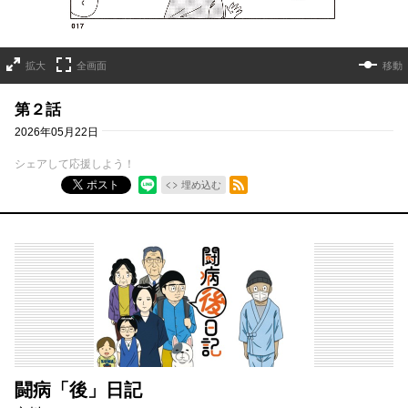
拡大
全画面
移動
第２話
2026年05月22日
シェアして応援しよう！
RSSフィード
ポスト
埋め込む
闘病「後」日記