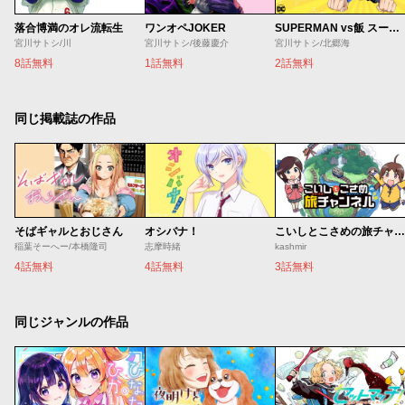
落合博満のオレ流転生
ワンオペJOKER
SUPERMAN vs飯 スーパーマンのひとり飯
宮川サトシ/川
宮川サトシ/後藤慶介
宮川サトシ/北郷海
8話無料
1話無料
2話無料
同じ掲載誌の作品
そばギャルとおじさん
オシバナ！
こいしとこさめの旅チャンネル
稲葉そーへー/本橋隆司
志摩時緒
kashmir
4話無料
4話無料
3話無料
同じジャンルの作品