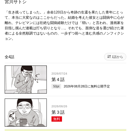
宮川サトシ
「生き残ってしまった。」余命120日から奇跡の生還を果たした青年にとっ
て、本当に大変なのはここからだった。結婚を考えた彼女とは闘病中に心が
離れ、テレビマンには壮絶な闘病経験だけでは「弱い」と言われ、漫画家を
目指し掴んだ連載は打ち切りとなり…。それでも、面倒な道を選び続けた著
者による全然順調ではないものの、一歩ずつ前へと進む共感のノンフィクシ
ョン。
全4話
1話から
2026/07/24
第４話
50
pt
2026年08月28日
に無料公開予定
2026/06/26
第３話
無料