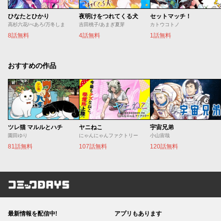
ひなたとひかり
夜明けをつれてくる犬
セットマッチ！
高杉六花/べあろ/万冬しま
吉田桃子/あまぎ夏芽
カトウコトノ
8話無料
4話無料
1話無料
おすすめの作品
ツレ猫 マルルとハチ
ヤニねこ
宇宙兄弟
園田ゆり
にゃんにゃんファクトリー
小山宙哉
81話無料
107話無料
120話無料
コミックDAYS
最新情報を配信中!
アプリもあります