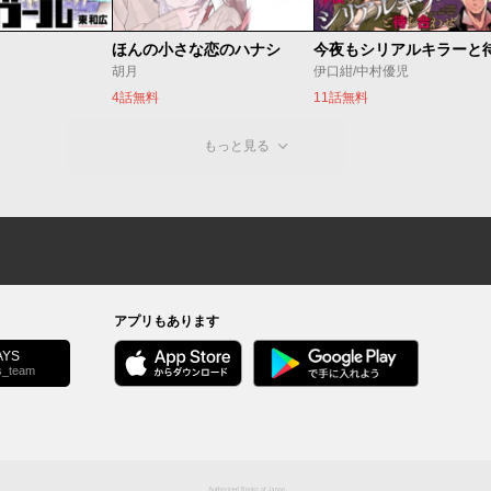
ほんの小さな恋のハナシ
胡月
伊口紺/中村優児
4話無料
11話無料
もっと見る
アプリもあります
YS
s_team