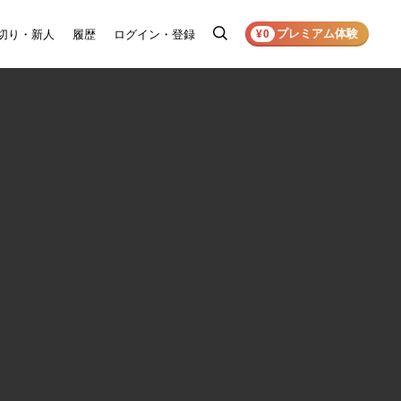
プレミアム体験
切り・新人
履歴
ログイン・登録
検
¥0
索