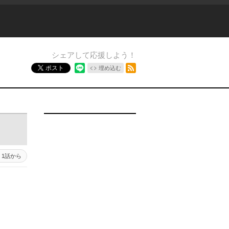
シェアして応援しよう！
RSSフィード
ポスト
埋め込む
1話から