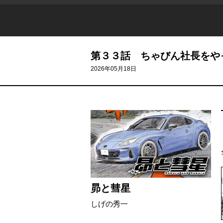
第３３話 ちゃびん社長をや
2026年05月18日
昴と彗星
しげの秀一