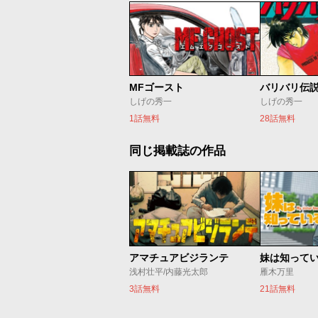
MFゴースト
バリバリ伝
しげの秀一
しげの秀一
1話無料
28話無料
同じ掲載誌の作品
アマチュアビジランテ
妹は知って
浅村壮平/内藤光太郎
雁木万里
3話無料
21話無料