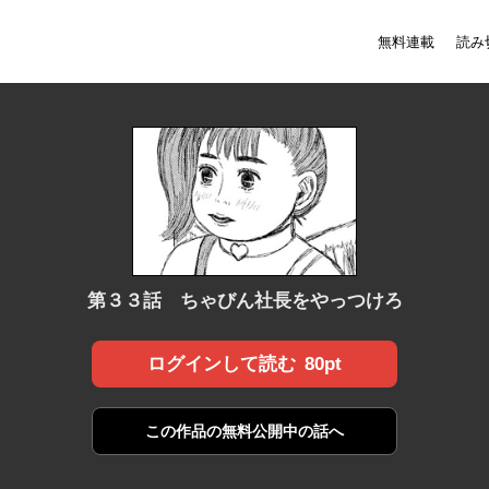
無料連載
読み
第３３話 ちゃびん社長をやっつけろ
80pt
ログインして読む
この作品の
無料公開中の話へ