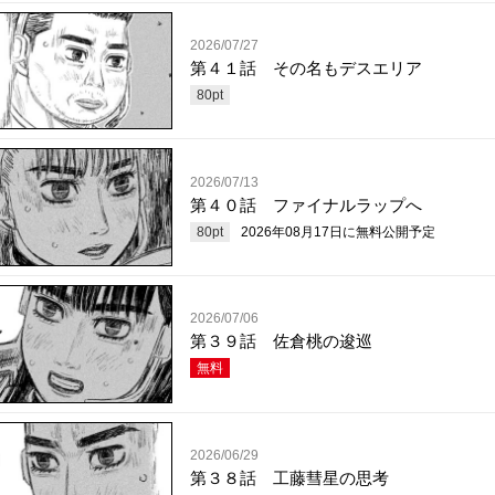
2026/07/27
第４１話 その名もデスエリア
80
pt
2026/07/13
第４０話 ファイナルラップへ
80
pt
2026年08月17日
に無料公開予定
2026/07/06
第３９話 佐倉桃の逡巡
無料
2026/06/29
第３８話 工藤彗星の思考