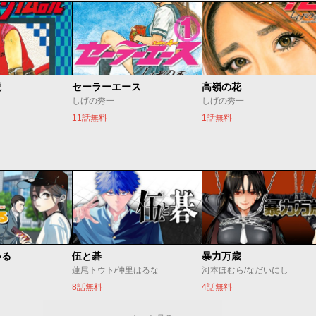
説
セーラーエース
高嶺の花
しげの秀一
しげの秀一
11話無料
1話無料
いる
伍と碁
暴力万歳
蓮尾トウト/仲里はるな
河本ほむら/なだいにし
8話無料
4話無料