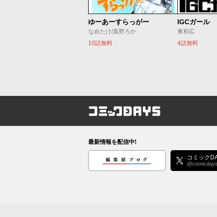
ゆーあーすらっがー
IGCガール
なめたけ/真野ろか
東和広
10話無料
4話無料
コミックDAYS
最新情報を配信中!
編集部ブログ
コミックDA
@comicday