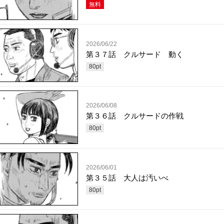
無料
2026/06/22
第３７話 クルサード 動く
80
pt
2026/06/08
第３６話 クルサードの作戦
80
pt
2026/06/01
第３５話 大人は汚いべ
80
pt