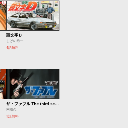
頭文字Ｄ
しげの秀一
4話無料
ザ・ファブル The third secret
南勝久
3話無料