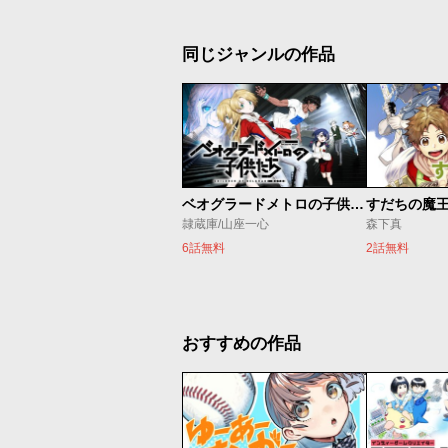
同じジャンルの作品
ベオグラードメトロの子供たち
すだちの魔
隷蔵庫/山座一心
森下真
6話無料
2話無料
おすすめの作品