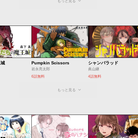
もっと見る
王城
Pumpkin Scissors
シャンバラッド
岩永亮太郎
眞山継
6話無料
4話無料
もっと見る