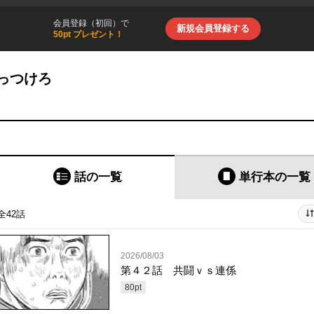
会員登録（初回）で
新規会員登録する
50pt プレゼント！
っつけろ
話の一覧
単行本
の一覧
全42話
2026/08/03
第４２話 共闘ｖｓ連係
80
pt