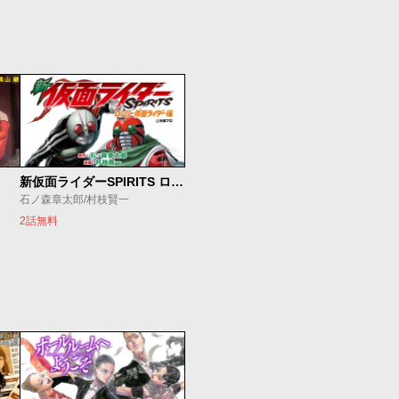
新仮面ライダーSPIRITS ロンリー仮面ライダー編
石ノ森章太郎/村枝賢一
2話無料