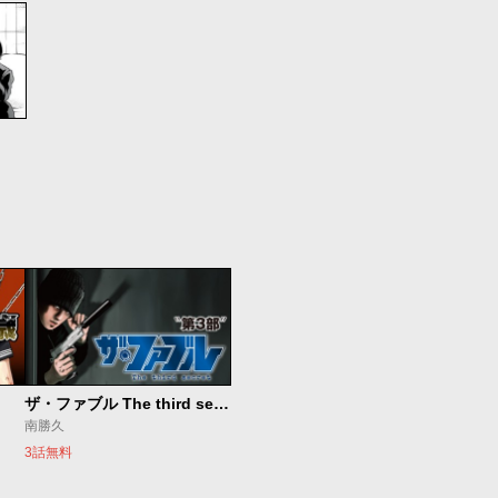
ザ・ファブル The third secret
南勝久
3話無料