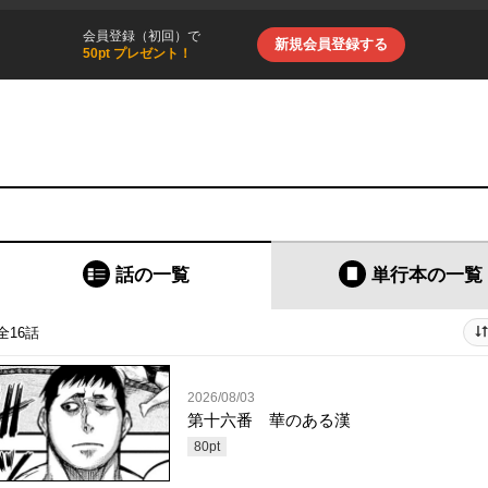
会員登録（初回）で
新規会員登録する
50pt プレゼント！
話の一覧
単行本
の一覧
全16話
2026/08/03
第十六番 華のある漢
80
pt