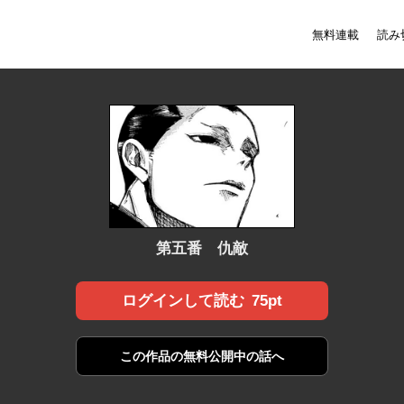
無料連載
読み
第五番 仇敵
75pt
ログインして読む
この作品の
無料公開中の話へ