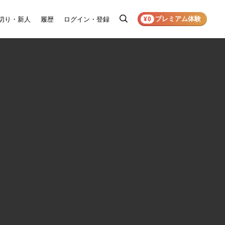
プレミアム体験
切り・新人
履歴
ログイン・登録
検
¥0
索