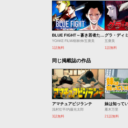
BLUE FIGHT～蒼き若者たちのブレイキングダウン～
グラ・ディ
YOAKE FILM/樹林伸/五褒美
五褒美
1話無料
1話無料
同じ掲載誌の作品
アマチュアビジランテ
妹は知って
浅村壮平/内藤光太郎
雁木万里
3話無料
21話無料