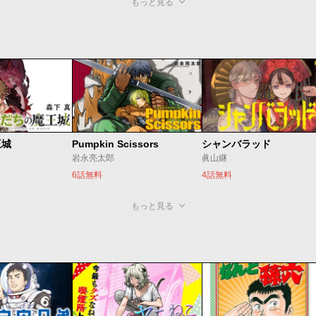
もっと見る
王城
Pumpkin Scissors
シャンバラッド
岩永亮太郎
眞山継
6話無料
4話無料
もっと見る