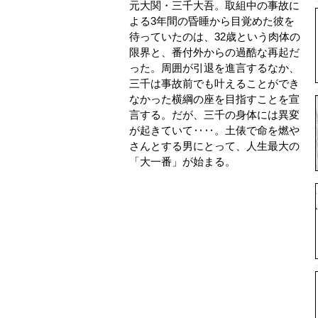
元大関・三千大吾。取組中の事故に
よる3年間の昏睡から目覚めた彼を
待っていたのは、32歳という肉体の
限界と、番付外からの過酷な再起だ
った。周囲が引退を進言するなか、
三千は事故前でも叶えることができ
なかった横綱の座を目指すことを宣
言する。だが、三千の身体には異変
が起きていて‥‥。土俵で命を燃や
さんとする男にとって、人生最大の
「大一番」が始まる。