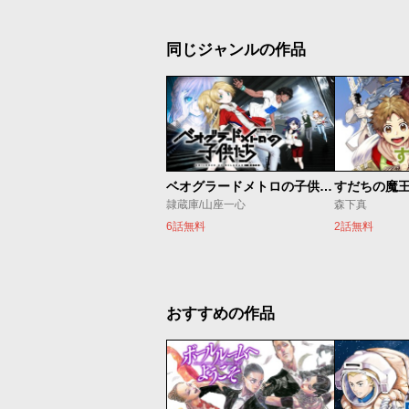
同じジャンルの作品
ベオグラードメトロの子供たち
すだちの魔
隷蔵庫/山座一心
森下真
6話無料
2話無料
おすすめの作品