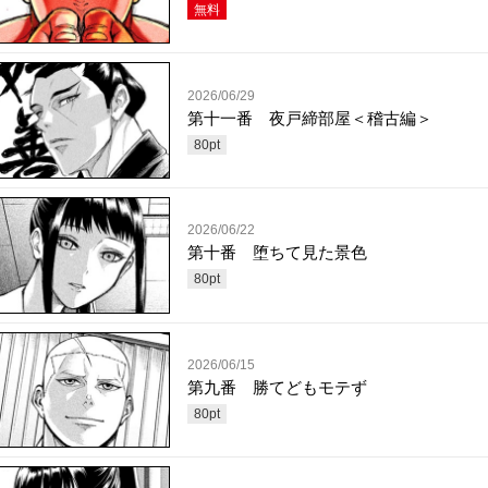
無料
2026/06/29
第十一番 夜戸締部屋＜稽古編＞
80
pt
2026/06/22
第十番 堕ちて見た景色
80
pt
2026/06/15
第九番 勝てどもモテず
80
pt