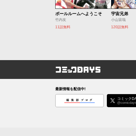
ボールルームへようこそ
宇宙兄弟
竹内友
小山宙哉
11話無料
120話無料
コミックDAYS
最新情報を配信中!
編集部ブログ
コミックDA
@comicday