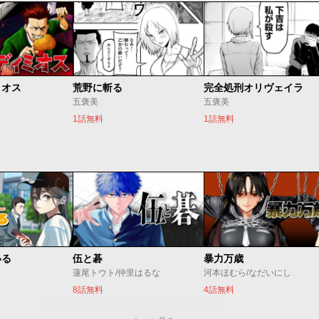
ミオス
荒野に斬る
完全処刑オリヴェイラ
五褒美
五褒美
1話無料
1話無料
いる
伍と碁
暴力万歳
蓮尾トウト/仲里はるな
河本ほむら/なだいにし
8話無料
4話無料