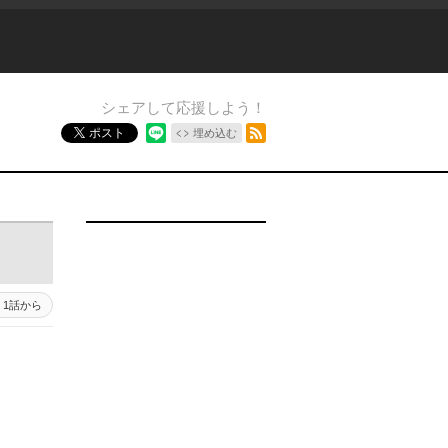
シェアして応援しよう！
RSSフィード
ポスト
埋め込む
1話から