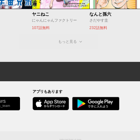
ヤニねこ
なんと孫六
にゃんにゃんファクトリー
さだやす圭
107話無料
232話無料
もっと見る
アプリもあります
YS
s_team