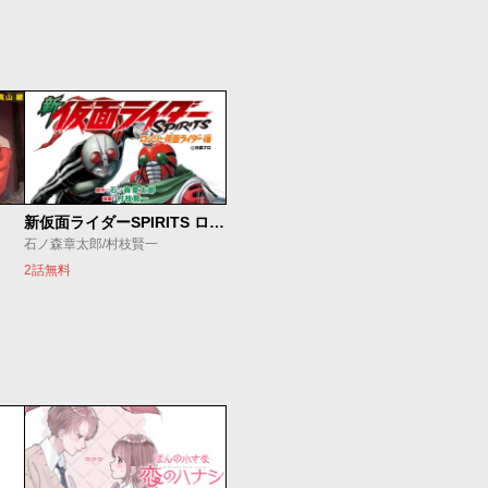
新仮面ライダーSPIRITS ロンリー仮面ライダー編
石ノ森章太郎/村枝賢一
2話無料