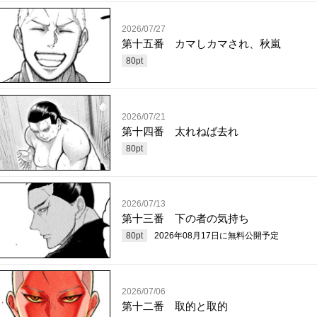
2026/07/27
第十五番 カマしカマされ、秋嵐
80
pt
2026/07/21
第十四番 太れねば去れ
80
pt
2026/07/13
第十三番 下の者の気持ち
80
pt
2026年08月17日
に無料公開予定
2026/07/06
第十二番 取的と取的