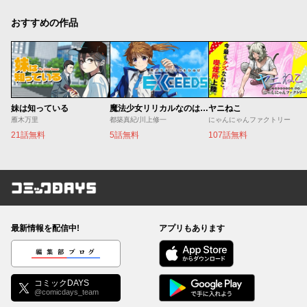
おすすめの作品
妹は知っている
魔法少女リリカルなのは EXCEEDS
ヤニねこ
雁木万里
都築真紀/川上修一
にゃんにゃんファクトリー
21話無料
5話無料
107話無料
コミックDAYS
最新情報を配信中!
アプリもあります
編集部ブログ
コミックDAYS
@comicdays_team