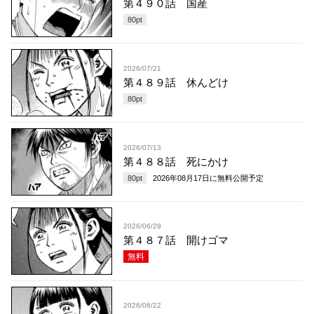
第４９０話 国産
80
pt
2026/07/21
第４８９話 休んどけ
80
pt
2026/07/13
第４８８話 死にかけ
80
pt
2026年08月17日
に無料公開予定
2026/06/29
第４８７話 開けゴマ
無料
2026/06/22