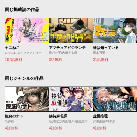
同じ掲載誌の作品
ヤニねこ
アマチュアビジランテ
妹は知っている
にゃんにゃんファクトリー
浅村壮平/内藤光太郎
雁木万里
107話無料
3話無料
21話無料
同じジャンルの作品
龍狩のナト
接待麻雀課
虚構推理
黒井白
新川帆立/奥山響介/後藤悠太
片瀬茶柴/城平京
4話無料
4話無料
8話無料