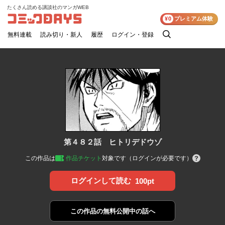
たくさん読める講談社のマンガWEB
コミックDAYS
¥0
プレミアム体験
無料連載
読み切り・新人
履歴
ログイン・登録
検
索
第４８２話 ヒトリデドウゾ
この作品は
作品チケット
対象です（ログインが必要です）
ログインして読む
100pt
この作品の
無料公開中の話へ