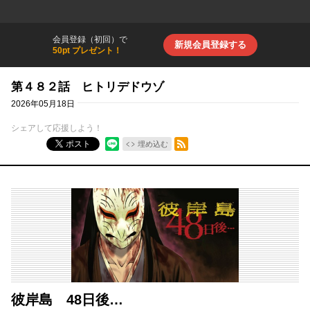
会員登録（初回）で
新規会員登録する
50pt プレゼント！
第４８２話 ヒトリデドウゾ
2026年05月18日
シェアして応援しよう！
RSSフィード
ポスト
埋め込む
彼岸島 48日後…