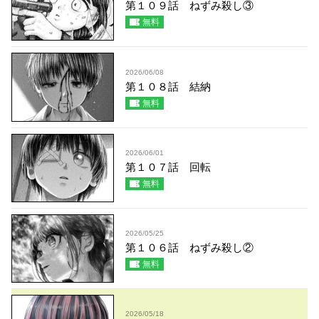
第１０９話 ねずみ殺し③
無料
2026/06/08
第１０８話 結納
無料
2026/06/01
第１０７話 回転
無料
2026/05/25
第１０６話 ねずみ殺し②
無料
2026/05/18