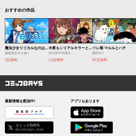
おすすめの作品
魔法少女リリカルなのは EXCEEDS
今夜もシリアルキラーと待ち合わせ
ツレ猫 マルルとハチ
都築真紀/川上修一
伊口紺/中村優児
園田ゆり
5話無料
11話無料
81話無料
コミックDAYS
最新情報を配信中!
アプリもあります
編集部ブログ
コミックDAYS
@comicdays_team