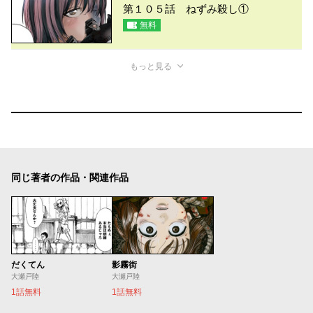
第１０５話 ねずみ殺し①
無料
もっと見る
同じ著者の作品・関連作品
だくてん
影霧街
大瀬戸陸
大瀬戸陸
1話無料
1話無料