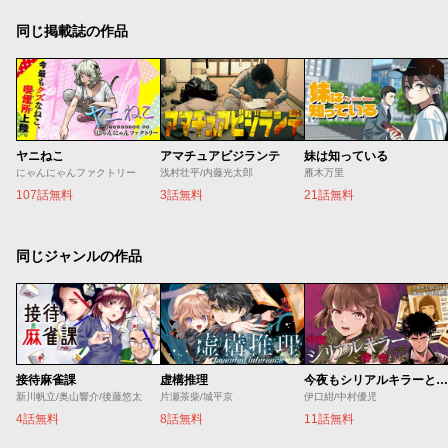
同じ掲載誌の作品
ヤニねこ
アマチュアビジランテ
妹は知っている
にゃんにゃんファクトリー
浅村壮平/内藤光太郎
雁木万里
107話無料
3話無料
21話無料
同じジャンルの作品
接待麻雀課
虚構推理
今夜もシリアルキラーと待ち合わせ
新川帆立/奥山響介/後藤悠太
片瀬茶柴/城平京
伊口紺/中村優児
4話無料
8話無料
11話無料