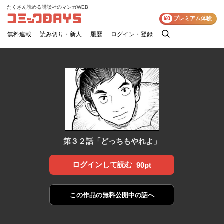
たくさん読める講談社のマンガWEB
コミックDAYS
¥0
プレミアム体験
無料連載
読み切り・新人
履歴
ログイン・登録
検
索
第３２話「どっちもやれよ」
ログインして読む
90pt
この作品の
無料公開中の話へ