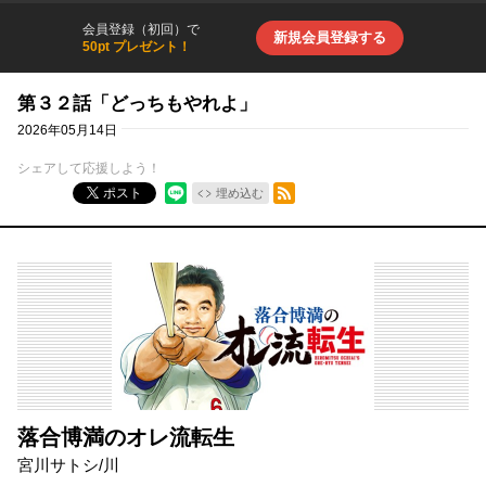
会員登録（初回）で
新規会員登録する
50pt プレゼント！
第３２話「どっちもやれよ」
2026年05月14日
シェアして応援しよう！
RSSフィード
ポスト
埋め込む
落合博満のオレ流転生
宮川サトシ
/
川