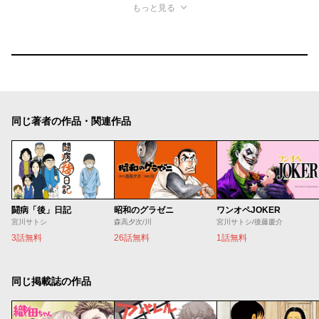
もっと見る
同じ著者の作品・関連作品
闘病「後」日記
昭和のグラゼニ
ワンオペJOKER
宮川サトシ
森高夕次/川
宮川サトシ/後藤慶介
3話無料
26話無料
1話無料
同じ掲載誌の作品