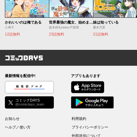
かわいいのは俺である
世界最強の魔女、始めました ～私だけ『攻略サイト』を見れる世界で自由に生きます～
妹は知っている
八寿子
坂木持丸/riritto/戸賀環
雁木万里
12話無料
23話無料
21話無料
コミックDAYS
最新情報を配信中!
アプリもあります
編集部ブログ
コミックDAYS
@comicdays_team
お知らせ
利用規約
ヘルプ／使い方
プライバシーポリシー
外部送信について