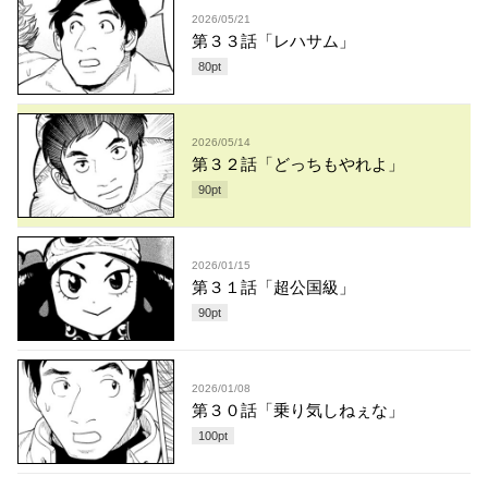
2026/05/21
第３３話「レハサム」
80
pt
2026/05/14
第３２話「どっちもやれよ」
90
pt
2026/01/15
第３１話「超公国級」
90
pt
2026/01/08
第３０話「乗り気しねぇな」
100
pt