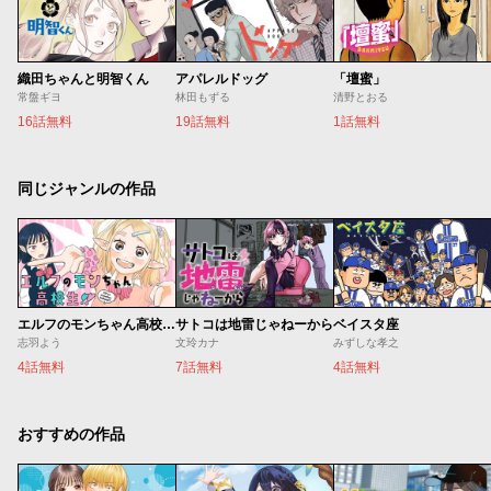
織田ちゃんと明智くん
アパレルドッグ
「壇蜜」
常盤ギヨ
林田もずる
清野とおる
16話無料
19話無料
1話無料
同じジャンルの作品
エルフのモンちゃん高校生!!
サトコは地雷じゃねーから
ベイスタ座
志羽よう
文玲カナ
みずしな孝之
4話無料
7話無料
4話無料
おすすめの作品