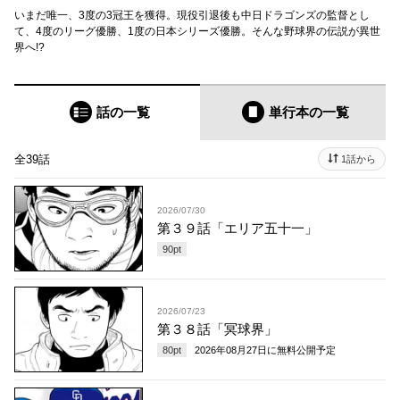
いまだ唯一、3度の3冠王を獲得。現役引退後も中日ドラゴンズの監督とし
て、4度のリーグ優勝、1度の日本シリーズ優勝。そんな野球界の伝説が異世
界へ!?
話の一覧
単行本
の一覧
全39話
1話から
2026/07/30
第３９話「エリア五十一」
90
pt
2026/07/23
第３８話「冥球界」
80
pt
2026年08月27日
に無料公開予定