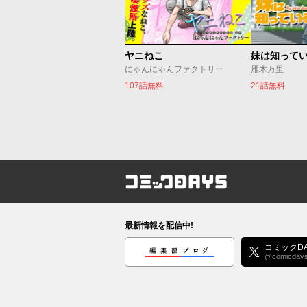
ヤニねこ
妹は知って
にゃんにゃんファクトリー
雁木万里
107話無料
21話無料
コミックDAYS
最新情報を配信中!
編集部ブログ
コミックDA
@comicday