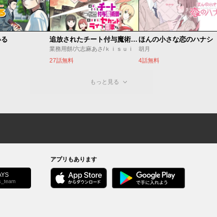
いる
追放されたチート付与魔術師は気ままなセカンドライフを謳歌する。 ～俺は武器だけじゃなく、あらゆるものに『強化ポイント』を付与できるし、俺の意思でいつでも効果を解除できるけど、残った人たち大丈夫？～
ほんの小さな恋のハナシ
業務用餅/六志麻あさ/ｋｉｓｕｉ
胡月
27話無料
4話無料
もっと見る
アプリもあります
YS
s_team