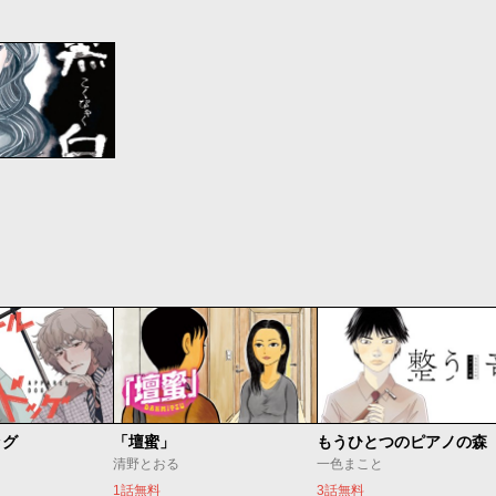
ッグ
「壇蜜」
清野とおる
一色まこと
1話無料
3話無料