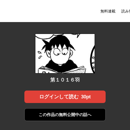
無料連載
読み
第１０１６羽
30pt
ログインして読む
この作品の
無料公開中の話へ