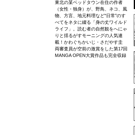
東北の某ベッドタウン在住の作者
（女性・独身）が、野鳥、ネコ、風
物、方言、地元料理など“日常”のす
べてをネタに綴る「身の丈ワイルド
ライフ」。読む者の自然観をへにゃ
りと揺るがすモーニングの人気連
載！かわぐちかいじ・さだやす圭
両審査員が空前の激賞をした第17回
MANGA OPEN大賞作品も完全収録