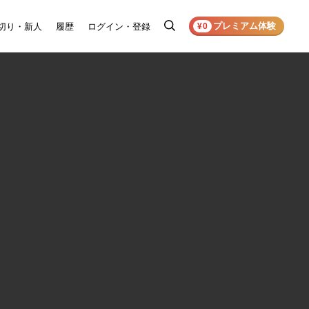
プレミアム体験
切り・新人
履歴
ログイン・登録
検
¥0
索