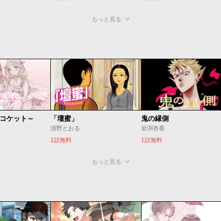
もっと見る
 ～コケット～
「壇蜜」
鬼の縁側
清野とおる
岩渕杏香
1話無料
1話無料
もっと見る