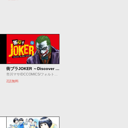
街ブラJOKER ～Discover The Next Gotham～
市川マサ/DCCOMICS/フォルトゥーナ
2話無料