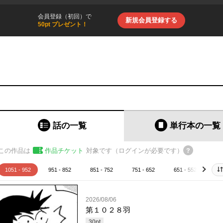
会員登録（初回）で
新規会員登録する
50pt プレゼント！
話の一覧
単行本
の一覧
この作品は
作品チケット
対象です（ログインが必要です）
1051 - 952
951 - 852
851 - 752
751 - 652
651 - 552
55
next
2026/08/06
第１０２８羽
30
pt