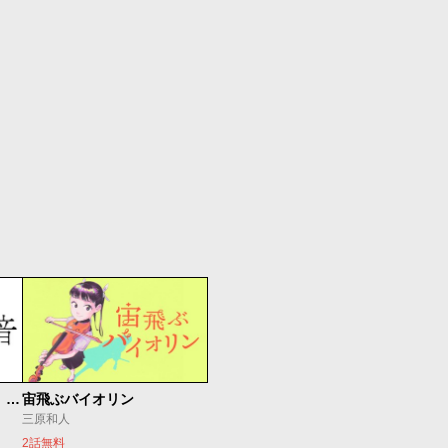
もうひとつのピアノの森 整う音
宙飛ぶバイオリン
三原和人
2話無料