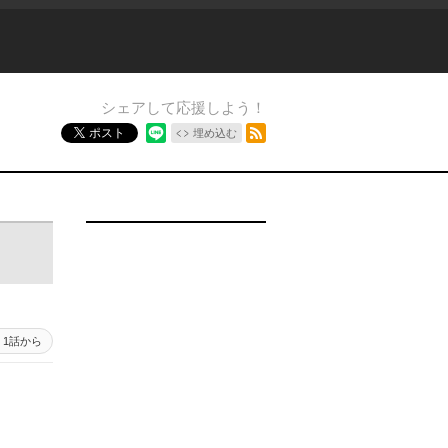
シェアして応援しよう！
RSSフィード
ポスト
埋め込む
1 - 452
1話から
451 - 352
351 - 252
251 - 152
151 - 52
51 - 1