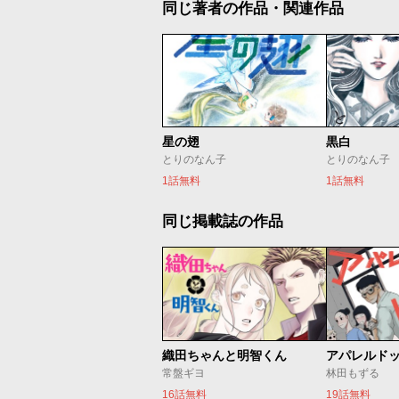
同じ著者の作品・関連作品
星の翅
黒白
とりのなん子
とりのなん子
1話無料
1話無料
同じ掲載誌の作品
織田ちゃんと明智くん
アパレルド
常盤ギヨ
林田もずる
16話無料
19話無料