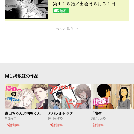
第１１８話／出会う８月３１日
無料
もっと見る
同じ掲載誌の作品
織田ちゃんと明智くん
アパレルドッグ
「壇蜜」
常盤ギヨ
林田もずる
清野とおる
16話無料
19話無料
1話無料