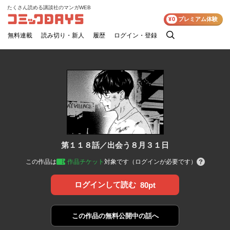
たくさん読める講談社のマンガWEB
コミックDAYS
¥0
プレミアム体験
無料連載
読み切り・新人
履歴
ログイン・登録
検
索
第１１８話／出会う８月３１日
この作品は
作品チケット
対象です（ログインが必要です）
ログインして読む
80pt
この作品の
無料公開中の話へ