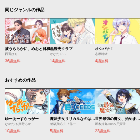
同じジャンルの作品
波うららかに、めおと日和
黒歴史クラブ
オシバナ！
西香はち
かなたるい
志摩時緒
36話無料
14話無料
4話無料
おすすめの作品
ゆーあーすらっがー
魔法少女リリカルなのは EXCEEDS
世界最強の魔女、始めました ～私だけ『攻略サイト』を見れる世界で自由に生きます～
なめたけ/真野ろか
都築真紀/川上修一
坂木持丸/riritto/戸賀環
10話無料
5話無料
23話無料