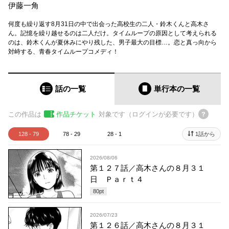
伊藤一角
何度も繰り返す8月31日の中で出会った高校生の二人・鈴木くんと高木さ
ん。記憶を繰り越せるのは二人だけ。タイムループの原因として考えられる
のは、鈴木くんが夏休みにやり残した、男子最大の目標…。恋と真っ向から
対峙する、青春タイムループコメディ！
話の一覧
単行本
の一覧
この作品は
作品チケット
対象です（ログインが必要です）
128 - 79
78 - 29
28 - 1
1話から
2026/08/06
第１２７話／高木さんの８月３１
日 Ｐａｒｔ４
80
pt
2026/07/23
第１２６話／高木さんの８月３１