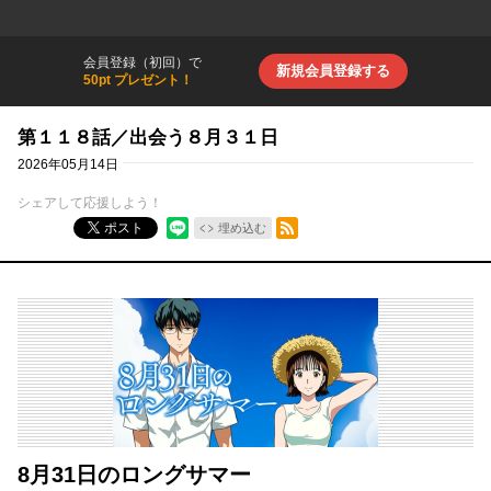
会員登録（初回）で
新規会員登録する
50pt プレゼント！
第１１８話／出会う８月３１日
2026年05月14日
シェアして応援しよう！
RSSフィード
ポスト
埋め込む
8月31日のロングサマー