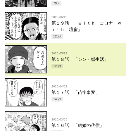
70
pt
2026/06/11
第１９話 「ｗｉｔｈ コロナ ｗ
ｉｔｈ 壇蜜」
120
pt
2026/05/14
第１８話 「シン・婚生活」
120
pt
2026/04/02
第１７話 「苗字事変」
145
pt
2026/03/05
第１６話 「結婚の代償」