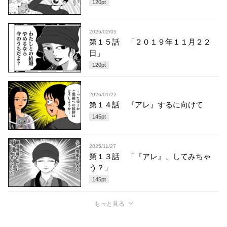
120
pt
2026/02/05
第１５話 「２０１９年１１月２２
日」
120
pt
2026/01/22
第１４話 『アレ』するに向けて
145
pt
2025/11/27
第１３話 「『アレ』、してみちゃ
う？」
145
pt
もっと見る