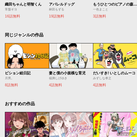
織田ちゃんと明智くん
アパレルドッグ
もうひとつのピアノの森 整う音
常盤ギヨ
林田もずる
一色まこと
16話無料
19話無料
3話無料
同じジャンルの作品
ビション絵日記
妻と僕の小規模な育児
だいすき! いとしのムーコ
月男。
福満しげゆき
みずしな孝之
8話無料
4話無料
4話無料
おすすめの作品