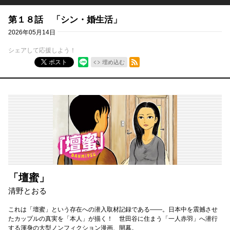
第１８話 「シン・婚生活」
2026年05月14日
シェアして応援しよう！
RSSフィード
ポスト
埋め込む
「壇蜜」
清野とおる
これは「壇蜜」という存在への潜入取材記録である――。日本中を震撼させ
たカップルの真実を「本人」が描く！ 世田谷に住まう「一人赤羽」へ潜行
する渾身の大型ノンフィクション漫画、開幕。