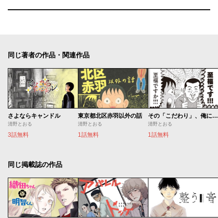
同じ著者の作品・関連作品
さよならキャンドル
東京都北区赤羽以外の話
その「こだわり」、俺にもくれよ！！
清野とおる
清野とおる
清野とおる
3話無料
1話無料
1話無料
同じ掲載誌の作品