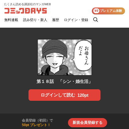
たくさん読める講談社のマンガWEB
コミックDAYS
¥0
プレミアム体験
無料連載
読み切り・新人
履歴
ログイン・登録
検
索
第１８話 「シン・婚生活」
ログインして読む
120pt
会員登録（初回）で
新規会員登録する
50pt プレゼント！