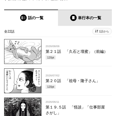
話の一覧
単行本
の一覧
全22話
1話から
2026/08/06
第２１話 「久石と壇蜜」（前編）
120
pt
2026/07/02
第２０話 「祖母・隆子さん」
120
pt
2026/06/11
第１９.５話 「怪談」「仕事部屋
さがし」