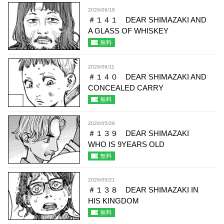
2026/06/18
＃１４１ DEAR SHIMAZAKI AND
A GLASS OF WHISKEY
無料
2026/06/11
＃１４０ DEAR SHIMAZAKI AND
CONCEALED CARRY
無料
2026/05/28
＃１３９ DEAR SHIMAZAKI
WHO IS 9YEARS OLD
無料
2026/05/21
＃１３８ DEAR SHIMAZAKI IN
HIS KINGDOM
無料