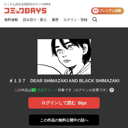
たくさん読める講談社のマンガWEB
コミックDAYS
¥0
プレミアム体験
無料連載
読み切り・新人
履歴
ログイン・登録
検
索
＃１３７ DEAR SHIMAZAKI AND BLACK SHIMAZAKI
この作品は
作品チケット
対象です（ログインが必要です）
ログインして読む
80pt
この作品の
無料公開中の話へ