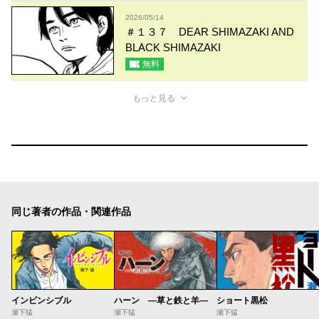
2026/05/14
＃１３７ DEAR SHIMAZAKI AND
BLACK SHIMAZAKI
無料
もっと見る
同じ著者の作品・関連作品
インビンシブル
ハーン ―草と鉄と羊―
ショート黒松
瀬下猛
瀬下猛
瀬下猛