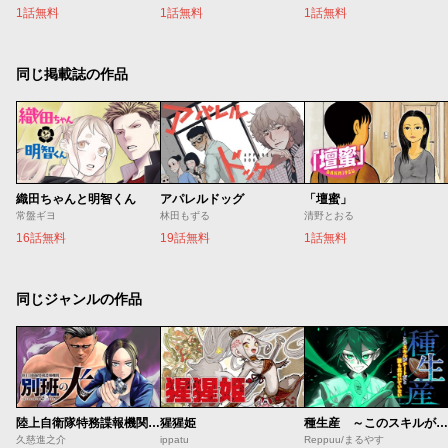
1話無料
1話無料
1話無料
同じ掲載誌の作品
織田ちゃんと明智くん
アパレルドッグ
「壇蜜」
常盤ギヨ
林田もずる
清野とおる
16話無料
19話無料
1話無料
同じジャンルの作品
陸上自衛隊特務諜報機関 別班の犬
猩猩姫
種生産 ～このスキルがチートだとまだ誰も気付いていない～
久慈進之介
ippatu
Reppuu/まるやす