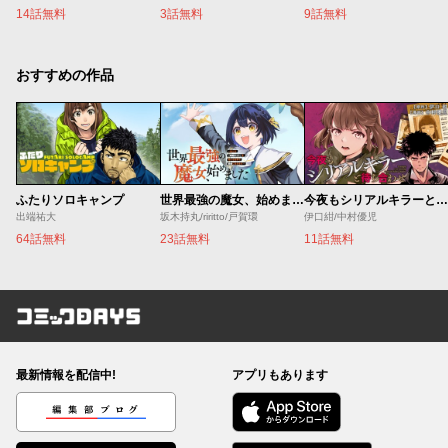
14話無料
3話無料
9話無料
おすすめの作品
ふたりソロキャンプ
世界最強の魔女、始めました ～私だけ『攻略サイト』を見れる世界で自由に生きます～
今夜もシリアルキラーと待ち合わせ
出端祐大
坂木持丸/riritto/戸賀環
伊口紺/中村優児
64話無料
23話無料
11話無料
コミックDAYS
最新情報を配信中!
アプリもあります
編集部ブログ