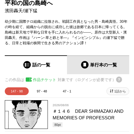
平和の国の島崎へ
濱田轟天
/
瀬下猛
幼少期に国際テロ組織に拉致され、戦闘工作員となった男・島崎真悟。30年
の時を経て、組織からの脱出に成功した彼は故郷である日本に帰ってくる。
島崎は新天地で平和な日常を手に入れられるのか――。原作は大型新人・濱
田轟天、作画は『ハーン‐草と鉄と羊—』『インビンシブル』の瀬下猛で贈
る、日常と戦場の狭間で生きる男のアクション譚！
話の一覧
単行本
の一覧
この作品は
作品チケット
対象です（ログインが必要です）
147 - 98
97 - 48
47 - 1
1話から
2026/08/06
＃１４６ DEAR SHIMAZAKI AND
MEMORIES OF PROFESSOR
80
pt