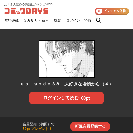
たくさん読める講談社のマンガWEB
コミックDAYS
¥0
プレミアム体験
無料連載
読み切り・新人
履歴
ログイン・登録
検
索
ｅｐｉｓｏｄｅ３８ 大好きな場所から（４）
ログインして読む
60pt
会員登録（初回）で
新規会員登録する
50pt プレゼント！