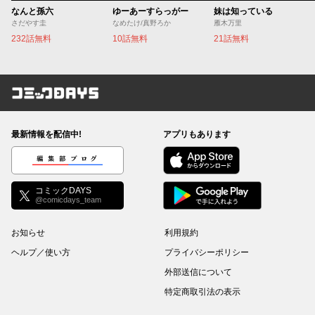
なんと孫六
ゆーあーすらっがー
妹は知っている
さだやす圭
なめたけ/真野ろか
雁木万里
232話無料
10話無料
21話無料
コミックDAYS
最新情報を配信中!
アプリもあります
編集部ブログ
コミックDAYS
@comicdays_team
お知らせ
利用規約
ヘルプ／使い方
プライバシーポリシー
外部送信について
特定商取引法の表示