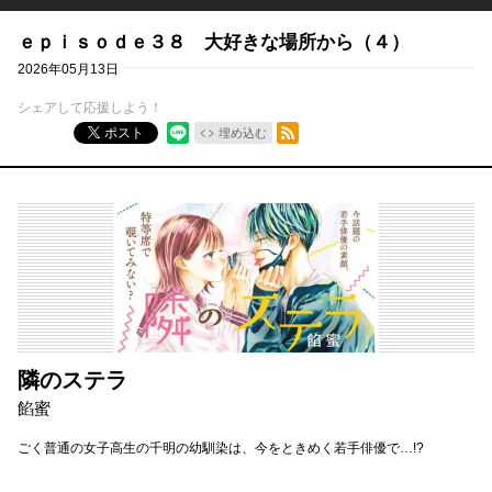
ｅｐｉｓｏｄｅ３８ 大好きな場所から（４）
2026年05月13日
シェアして応援しよう！
RSSフィード
ポスト
埋め込む
隣のステラ
餡蜜
ごく普通の女子高生の千明の幼馴染は、今をときめく若手俳優で…!?