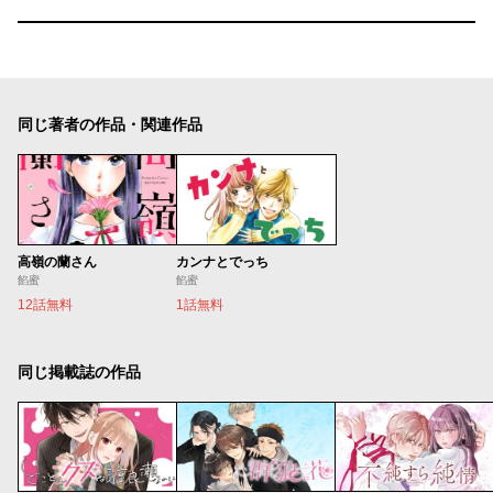
同じ著者の作品・関連作品
高嶺の蘭さん
カンナとでっち
餡蜜
餡蜜
12話無料
1話無料
同じ掲載誌の作品