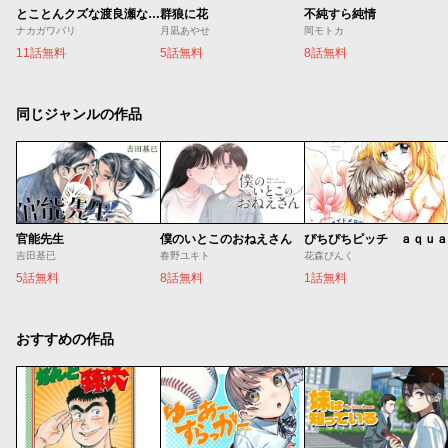
とことんクズな渡良瀬なのに
群狼に花
不純すら純情
ナカガワパリ
月凪あやせ
岡モトカ
11話無料
5話無料
8話無料
同じジャンルの作品
官能先生
僕のいとこのおねえさん
ぴちぴちピッチ ａｑｕａ
吉田基已
春野ユキト
花森ぴんく
5話無料
8話無料
1話無料
おすすめの作品