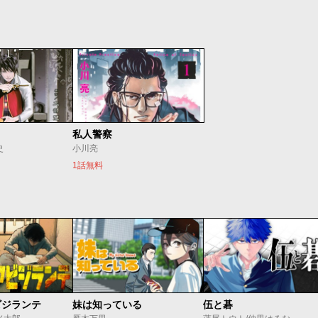
私人警察
史
小川亮
1話無料
ビジランテ
妹は知っている
伍と碁