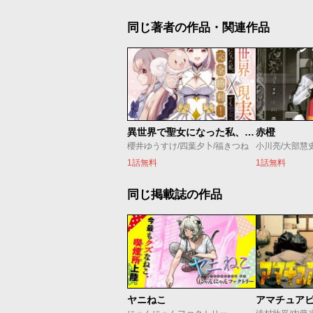
同じ著者の作品・関連作品
異世界で聖女になった私、現実世界でも聖女チートで完全勝利！
赤橙
櫻井ゆうすけ/四葉夕卜/福きつね
小川亮/大部慧
1話無料
1話無料
同じ掲載誌の作品
ヤニねこ
アマチュア