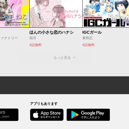
ほんの小さな恋のハナシ
IGCガール
ファクトリー
胡月
東和広
4話無料
4話無料
もっと見る
アプリもあります
YS
s_team