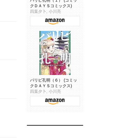
パリピ孔明（１） (コミッ
クＤＡＹＳコミックス)
四葉夕卜, 小川亮
パリピ孔明（６） (コミッ
クＤＡＹＳコミックス)
四葉夕卜, 小川亮