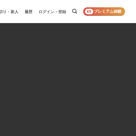
プレミアム体験
切り・新人
履歴
ログイン・登録
検
¥0
索