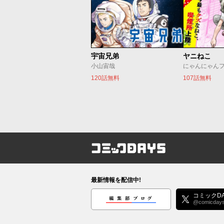
宇宙兄弟
ヤニねこ
小山宙哉
にゃんにゃん
120話無料
107話無料
コミックDAYS
最新情報を配信中!
編集部ブログ
コミックDA
@comicday