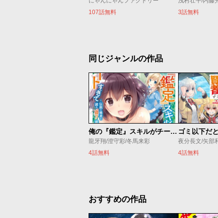
にゃんにゃんファクトリー
浅村壮平/内藤
107話無料
3話無料
同じジャンルの作品
俺の『鑑定』スキルがチートすぎて
龍牙翔/澄守彩/冬馬来彩
夜分長文/矢部
4話無料
4話無料
おすすめの作品