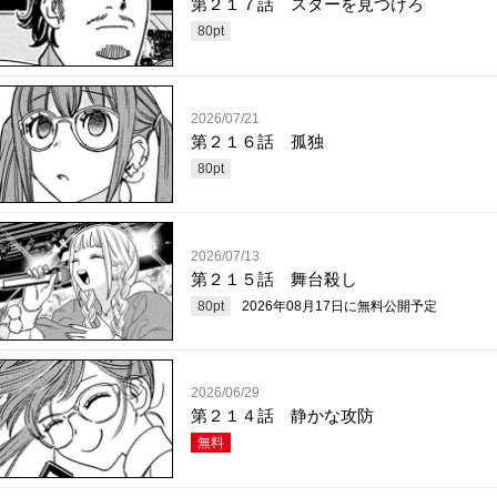
第２１７話 スターを見つけろ
80
pt
2026/07/21
第２１６話 孤独
80
pt
2026/07/13
第２１５話 舞台殺し
80
pt
2026年08月17日
に無料公開予定
2026/06/29
第２１４話 静かな攻防
無料