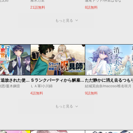
光太郎
雁木万里
蓮尾トウト/仲里はるな
21話無料
8話無料
もっと見る
ゴミ以下だと追放された使用人、実は前世賢者です ～史上最強の賢者、世界最高峰の学園に通う～
Ｓランクパーティから解雇された【呪具師】～『呪いのアイテム』しか作れませんが、その性能はアーティファクト級なり……！～
利恩/蔓木鋼音
ＬＡ軍/小川錦
結城芙由奈/macoso/椎名咲月
4話無料
9話無料
もっと見る