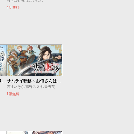
河本ほむら/なだいにし
4話無料
ただ静かに消え去るつもりでした
サムライ転移～お侍さんは異世界でもあんまり変わらない～
四辻いそら/麻野ススキ/天野英
1話無料