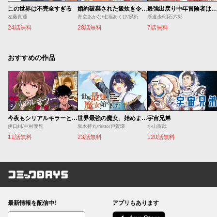
この世界は不完全すぎる
婚約破棄された飯炊き令嬢の私は冷酷公爵と専属契約しました～ですが胃袋を掴んだ結果、冷たかった公爵様がどんどん優しくなっています～
最強出戻り中年冒険者は、今さら命なんてかけたくない
左藤真通
青空あかな/七福あくび/黒裄
斯道歩/明石六郎
24話無料
28話無料
7話無料
おすすめの作品
今夜もシリアルキラーと待ち合わせ
世界最強の魔女、始めました ～私だけ『攻略サイト』を見れる世界で自由に生きます～
宇宙兄弟
伊口紺/中村優児
坂木持丸/riritto/戸賀環
小山宙哉
11話無料
23話無料
120話無料
コミックDAYS
最新情報を配信中!
アプリもあります
編集部ブログ