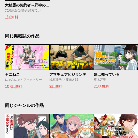
大精霊の契約者～邪神の供物、最強の冒険者へ至る～
穴河原あな/猫子/緒方てい
1話無料
同じ掲載誌の作品
ヤニねこ
アマチュアビジランテ
妹は知っている
にゃんにゃんファクトリー
浅村壮平/内藤光太郎
雁木万里
107話無料
3話無料
21話無料
同じジャンルの作品