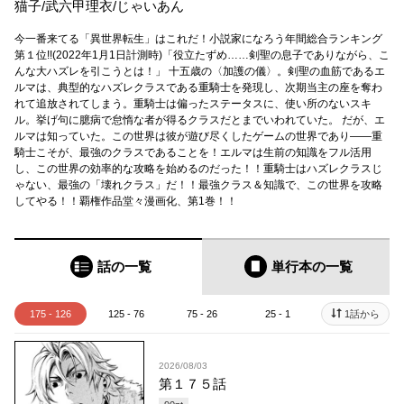
猫子
/
武六甲理衣
/
じゃいあん
今一番来てる「異世界転生」はこれだ！小説家になろう年間総合ランキング
第１位!!(2022年1月1日計測時)「役立たずめ……剣聖の息子でありながら、こ
んな大ハズレを引こうとは！」 十五歳の〈加護の儀〉。剣聖の血筋であるエ
ルマは、典型的なハズレクラスである重騎士を発現し、次期当主の座を奪わ
れて追放されてしまう。重騎士は偏ったステータスに、使い所のないスキ
ル。挙げ句に臆病で怠惰な者が得るクラスだとまでいわれていた。 だが、エ
ルマは知っていた。この世界は彼が遊び尽くしたゲームの世界であり――重
騎士こそが、最強のクラスであることを！エルマは生前の知識をフル活用
し、この世界の効率的な攻略を始めるのだった！！重騎士はハズレクラスじ
ゃない、最強の「壊れクラス」だ！！最強クラス＆知識で、この世界を攻略
してやる！！覇権作品堂々漫画化、第1巻！！
話の一覧
単行本
の一覧
175 - 126
125 - 76
75 - 26
25 - 1
1話から
2026/08/03
第１７５話