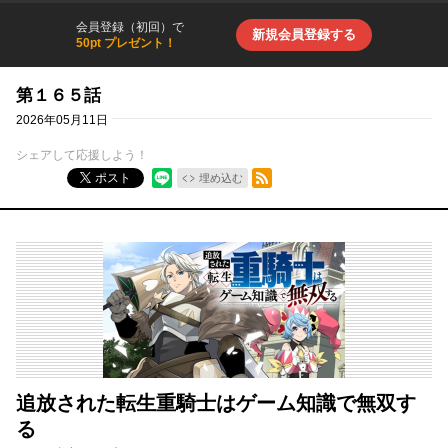
会員登録（初回）で
新規会員登録する
50pt プレゼント！
第１６５話
2026年05月11日
シェアして応援しよう！
RSSフィード
ポスト
埋め込む
追放された転生重騎士はゲーム知識で無双す
る