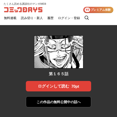
たくさん読める講談社のマンガWEB
コミックDAYS
¥0
プレミアム体験
無料連載
読み切り・新人
履歴
ログイン・登録
検
索
第１６５話
ログインして読む
70pt
この作品の
無料公開中の話へ