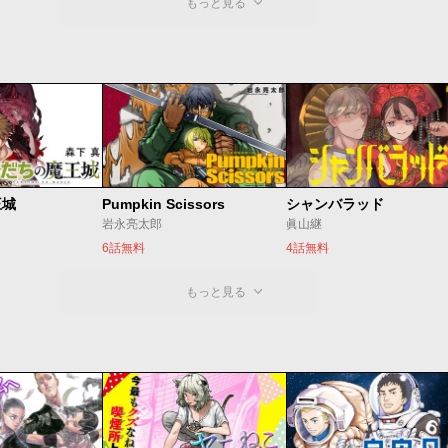
もっと見る
王城
Pumpkin Scissors
シャンバラッド
岩永亮太郎
眞山継
6話無料
4話無料
もっと見る