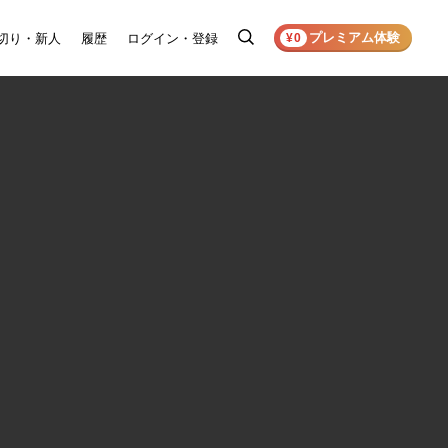
プレミアム体験
切り・新人
履歴
ログイン・登録
検
¥0
索