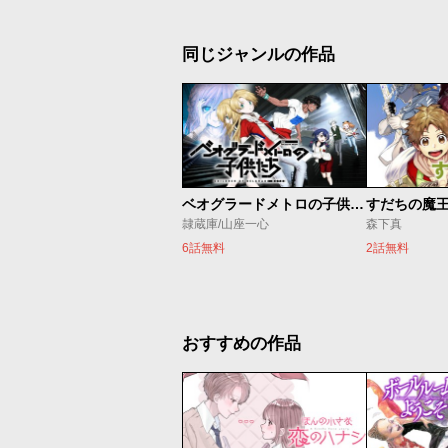
同じジャンルの作品
ベオグラードメトロの子供たち
すだちの魔
隷蔵庫/山座一心
森下真
6話無料
2話無料
おすすめの作品