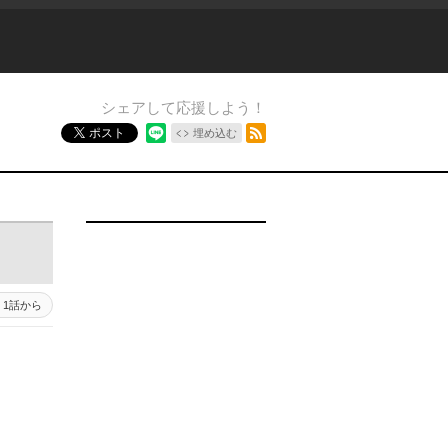
シェアして応援しよう！
RSSフィード
ポスト
埋め込む
1話から