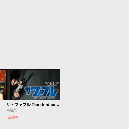
ザ・ファブル The third secret
南勝久
3話無料