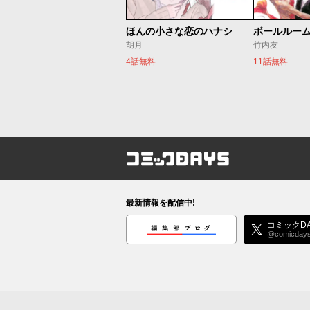
ほんの小さな恋のハナシ
ボールルー
胡月
竹内友
4話無料
11話無料
コミックDAYS
最新情報を配信中!
編集部ブログ
コミックDA
@comicday