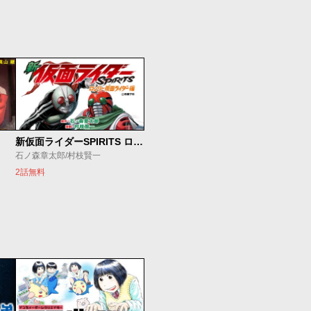
新仮面ライダーSPIRITS ロンリー仮面ライダー編
石ノ森章太郎/村枝賢一
2話無料