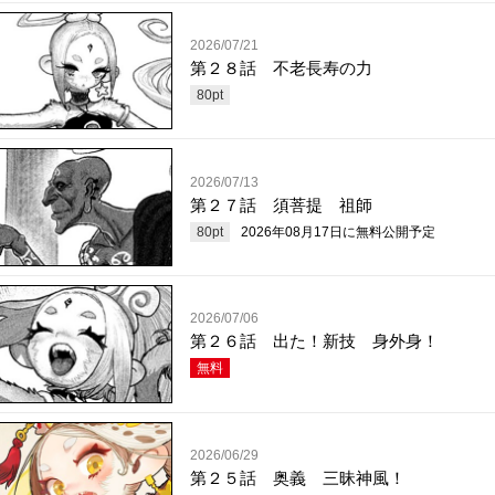
2026/07/21
第２８話 不老長寿の力
80
pt
2026/07/13
第２７話 須菩提 祖師
80
pt
2026年08月17日
に無料公開予定
2026/07/06
第２６話 出た！新技 身外身！
無料
2026/06/29
第２５話 奥義 三昧神風！