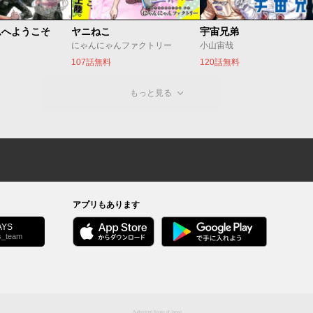
ムへようこそ
ヤニねこ
宇宙兄弟
にゃんにゃんファクトリー
小山宙哉
107話無料
120話無料
もっと見る
アプリもあります
YS
s_team