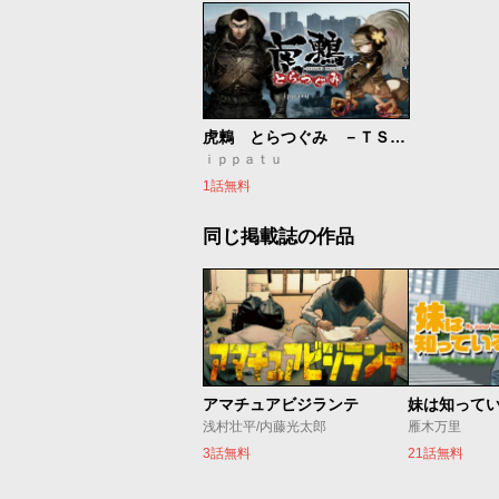
虎鶫 とらつぐみ －ＴＳＵＧＵＭＩ ＰＲＯＪＥＣＴ－
ｉｐｐａｔｕ
1話無料
同じ掲載誌の作品
アマチュアビジランテ
妹は知って
浅村壮平/内藤光太郎
雁木万里
3話無料
21話無料