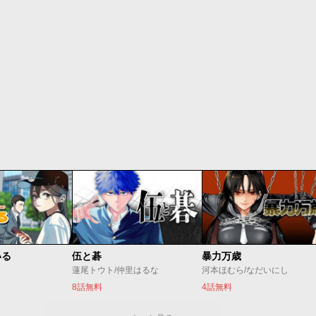
いる
伍と碁
暴力万歳
蓮尾トウト/仲里はるな
河本ほむら/なだいにし
8話無料
4話無料