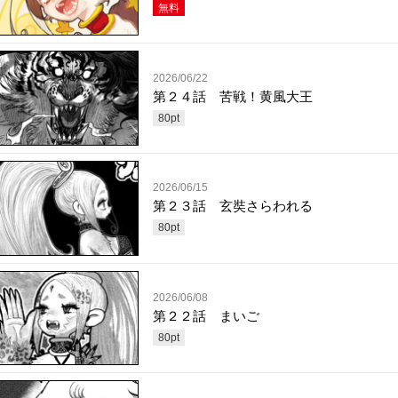
無料
2026/06/22
第２４話 苦戦！黄風大王
80
pt
2026/06/15
第２３話 玄奘さらわれる
80
pt
2026/06/08
第２２話 まいご
80
pt