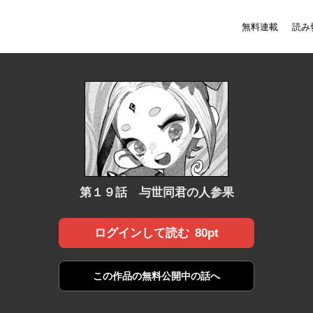
無料連載
読み
第１９話 与世同君の人参果
80pt
ログインして読む
この作品の
無料公開中の話へ