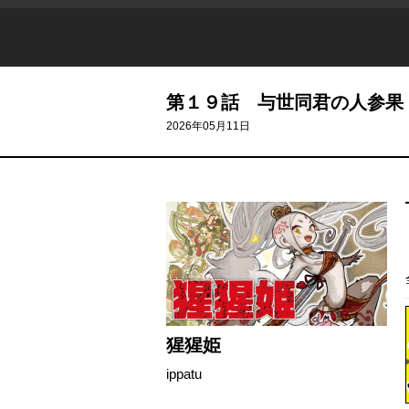
第１９話 与世同君の人参果
2026年05月11日
猩猩姫
ippatu