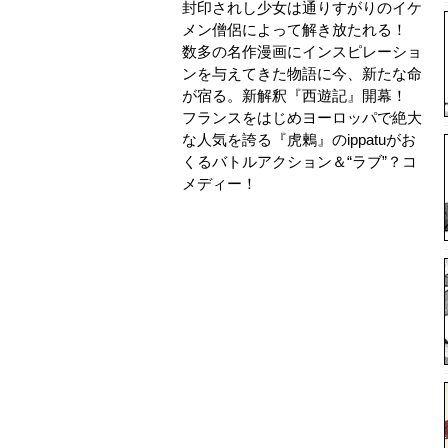
封印されし少女は通りすがりのイケ
メン僧侶によって解き放たれる！
数多の名作漫画にインスピレーショ
ンを与えてきた物語に今、新たな命
が宿る。新解釈『西遊記』開幕！
フランスをはじめヨーロッパで絶大
な人気を誇る『虎鶫』のippatuがお
くるバトルアクション＆“ラブ”？コ
メディー！