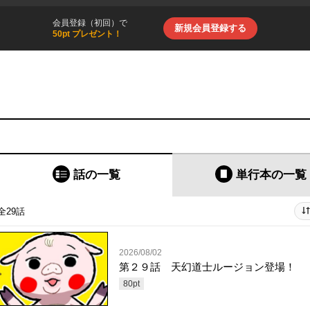
会員登録（初回）で
新規会員登録する
50pt プレゼント！
話の一覧
単行本
の一覧
全29話
2026/08/02
第２９話 天幻道士ルージョン登場！
80
pt