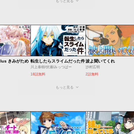
もっと見る
lus きみがため
転生したらスライムだった件
波よ聞いてくれ
川上泰樹/伏瀬/みっつばー
沙村広明
18話無料
2話無料
もっと見る