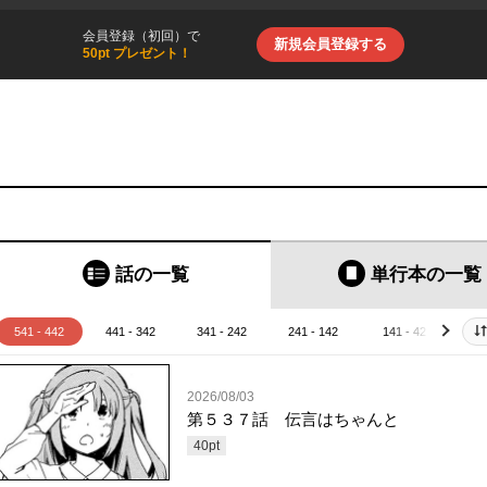
会員登録（初回）で
新規会員登録する
50pt プレゼント！
話の一覧
単行本
の一覧
541 - 442
441 - 342
341 - 242
241 - 142
141 - 42
4
next
2026/08/03
第５３７話 伝言はちゃんと
40
pt