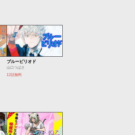
ブルーピリオド
山口つばさ
12話無料