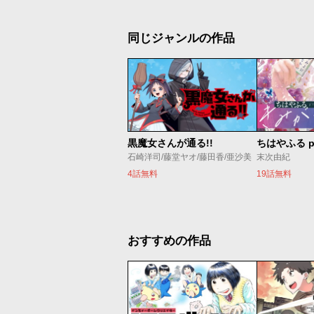
同じジャンルの作品
黒魔女さんが通る!!
ちはやふる p
石崎洋司/藤堂ヤオ/藤田香/亜沙美
末次由紀
4話無料
19話無料
おすすめの作品