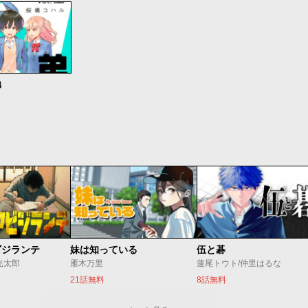
弟
ビジランテ
妹は知っている
伍と碁
光太郎
雁木万里
蓮尾トウト/仲里はるな
21話無料
8話無料