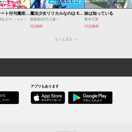
追放されたチート付与魔術師は気ままなセカンドライフを謳歌する。 ～俺は武器だけじゃなく、あらゆるものに『強化ポイント』を付与できるし、俺の意思でいつでも効果を解除できるけど、残った人たち大丈夫？～
魔法少女リリカルなのは EXCEEDS
妹は知っている
麻あさ/ｋｉｓｕｉ
都築真紀/川上修一
雁木万里
5話無料
21話無料
もっと見る
アプリもあります
YS
s_team