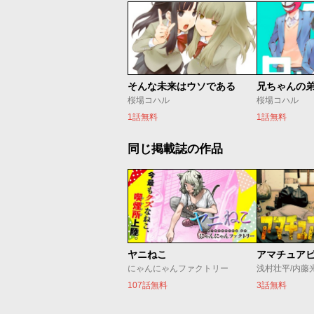
そんな未来はウソである
兄ちゃんの
桜場コハル
桜場コハル
1話無料
1話無料
同じ掲載誌の作品
ヤニねこ
アマチュア
にゃんにゃんファクトリー
浅村壮平/内藤
107話無料
3話無料