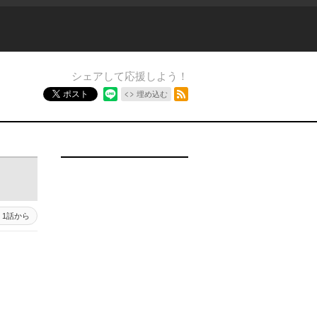
シェアして応援しよう！
RSSフィード
ポスト
埋め込む
1 - 1
1話から