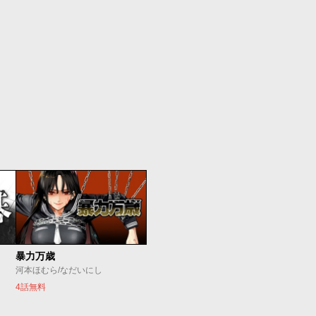
暴力万歳
河本ほむら/なだいにし
4話無料