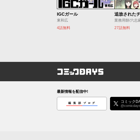
IGCガール
東和広
業務用餅/六志
4話無料
27話無料
コミックDAYS
最新情報を配信中!
編集部ブログ
コミックDA
@comicday