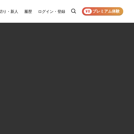
プレミアム体験
切り・新人
履歴
ログイン・登録
検
¥0
索