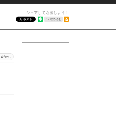
シェアして応援しよう！
RSSフィード
ポスト
埋め込む
1話から