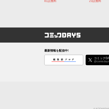
81話無料
23話無料
コミックDAYS
最新情報を配信中!
編集部ブログ
コミックDA
@comicday
©
KODANSHA 