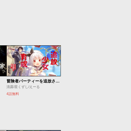
冒険者パーティーを追放された回復士の少女を拾って育成したら、まさかの最強職業に転職!? おまけに彼女の様子が何やらおかしくて…
清露/星くずし/えーる
4話無料