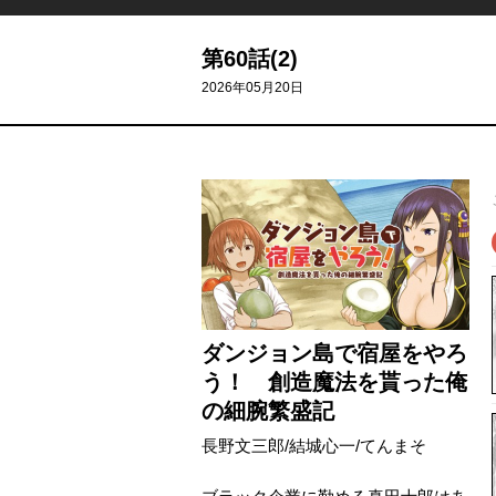
第60話(2)
2026年05月20日
ダンジョン島で宿屋をやろ
う！ 創造魔法を貰った俺
の細腕繁盛記
長野文三郎
/
結城心一
/
てんまそ