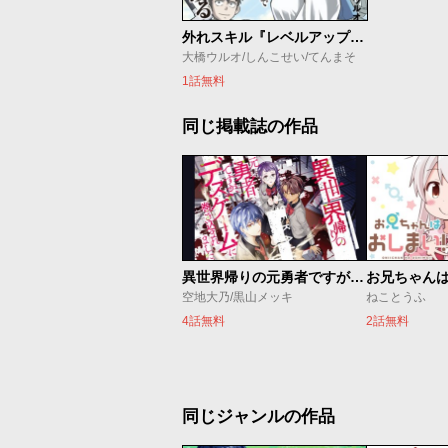
外れスキル『レベルアップ』のせいでパーティーを追放された少年は、レベルを上げて物理で殴る
大橋ウルオ/しんこせい/てんまそ
1話無料
同じ掲載誌の作品
異世界帰りの元勇者ですが、デスゲームに巻き込まれました
お兄ちゃん
空地大乃/黒山メッキ
ねことうふ
4話無料
2話無料
同じジャンルの作品