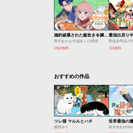
婚約破棄された飯炊き令嬢の私は冷酷公爵と専属契約しました～ですが胃袋を掴んだ結果、冷たかった公爵様がどんどん優しくなっています～
青空あかな/七福あくび/黒裄
斯道歩/明石六
28話無料
7話無料
おすすめの作品
ツレ猫 マルルとハチ
園田ゆり
坂木持丸/riritt