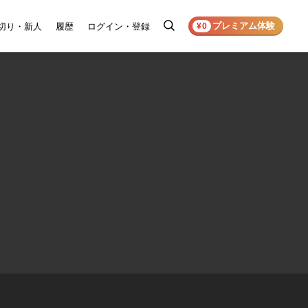
プレミアム体験
切り・新人
履歴
ログイン・登録
検
¥0
索