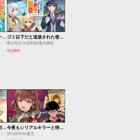
俺の『鑑定』スキルがチートすぎて
ゴミ以下だと追放された使用人、実は前世賢者です ～史上最強の賢者、世界最高峰の学園に通う～
夜分長文/矢部利恩/蔓木鋼音
4話無料
追放されたチート付与魔術師は気ままなセカンドライフを謳歌する。 ～俺は武器だけじゃなく、あらゆるものに『強化ポイント』を付与できるし、俺の意思でいつでも効果を解除できるけど、残った人たち大丈夫？～
今夜もシリアルキラーと待ち合わせ
ｕｉ
伊口紺/中村優児