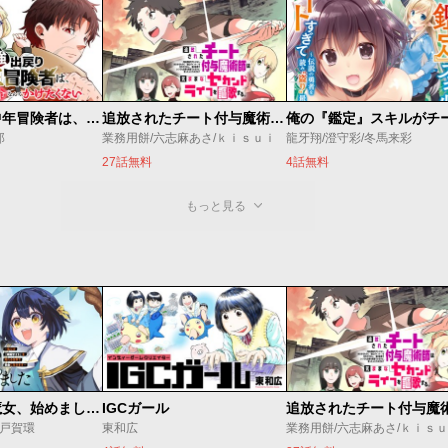
最強出戻り中年冒険者は、今さら命なんてかけたくない
追放されたチート付与魔術師は気ままなセカンドライフを謳歌する。 ～俺は武器だけじゃなく、あらゆるものに『強化ポイント』を付与できるし、俺の意思でいつでも効果を解除できるけど、残った人たち大丈夫？～
郎
業務用餅/六志麻あさ/ｋｉｓｕｉ
龍牙翔/澄守彩/冬馬来彩
27話無料
4話無料
もっと見る
世界最強の魔女、始めました ～私だけ『攻略サイト』を見れる世界で自由に生きます～
IGCガール
o/戸賀環
東和広
業務用餅/六志麻あさ/ｋｉｓ