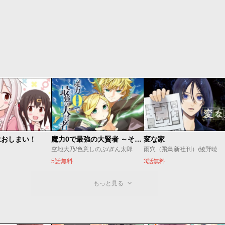
はおしまい！
魔力0で最強の大賢者 ～それは魔法ではない、物理だ！～
変な家
空地大乃/色意しのぶ/ぎん太郎
雨穴（飛鳥新社刊）/綾野暁
5話無料
3話無料
もっと見る