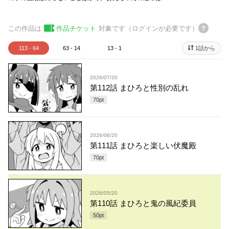
この作品は
作品チケット
対象です（ログインが必要です）
113 - 64
63 - 14
13 - 1
1話から
2026/07/20
第112話 まひろと性別の乱れ
70
pt
2026/06/20
第111話 まひろと楽しい伏魔殿
70
pt
2026/05/20
第110話 まひろと鬼の風紀委員
50
pt