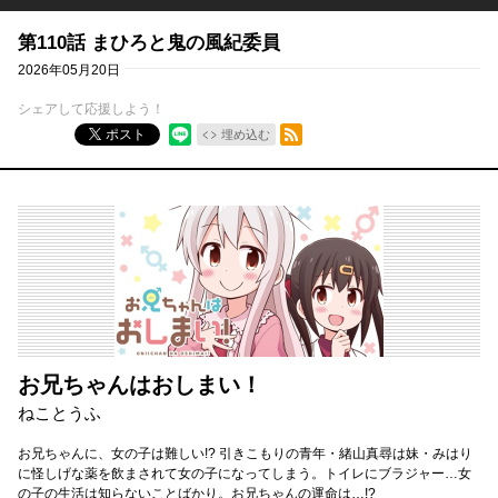
第110話 まひろと鬼の風紀委員
2026年05月20日
シェアして応援しよう！
RSSフィード
ポスト
埋め込む
お兄ちゃんはおしまい！
ねことうふ
お兄ちゃんに、女の子は難しい!? 引きこもりの青年・緒山真尋は妹・みはり
に怪しげな薬を飲まされて女の子になってしまう。トイレにブラジャー…女
の子の生活は知らないことばかり。お兄ちゃんの運命は…!?