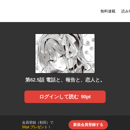
無料連載
読み
第62.5話 電話と、報告と、恋人と。
90pt
ログインして読む
会員登録（初回）で
新規会員登録する
50pt プレゼント！