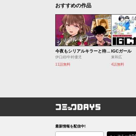
おすすめの作品
今夜もシリアルキラーと待ち合わせ
IGCガール
伊口紺/中村優児
東和広
11話無料
4話無料
コミックDAYS
最新情報を配信中!
編集部ブログ
コミックDA