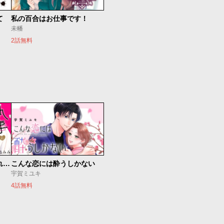
て
私の百合はお仕事です！
未幡
2話無料
執事に初夜をおあずけされてます。
こんな恋には酔うしかない
宇賀ミユキ
4話無料