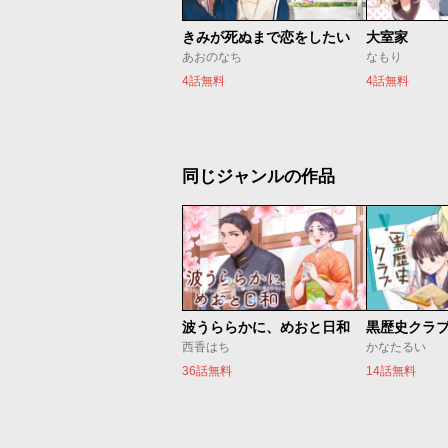
きみが死ぬまで恋をしたい
大室家
あおのなち
なもり
4話無料
4話無料
同じジャンルの作品
波うららかに、めおと日和
黒歴史クラ
西香はち
かなたるい
36話無料
14話無料