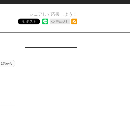
シェアして応援しよう！
RSSフィード
ポスト
埋め込む
1話から