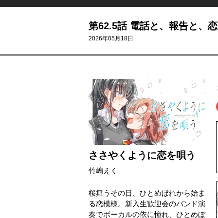
第62.5話 電話と、報告と、
2026年05月18日
ささやくように恋を唄う
竹嶋えく
桜舞うその日、ひとめぼれから始ま
る恋模様。新入生歓迎会のバンド演
奏でボーカルの依に憧れ、ひとめぼ