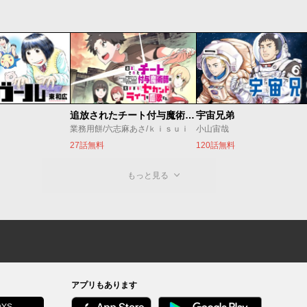
追放されたチート付与魔術師は気ままなセカンドライフを謳歌する。 ～俺は武器だけじゃなく、あらゆるものに『強化ポイント』を付与できるし、俺の意思でいつでも効果を解除できるけど、残った人たち大丈夫？～
宇宙兄弟
業務用餅/六志麻あさ/ｋｉｓｕｉ
小山宙哉
27話無料
120話無料
もっと見る
アプリもあります
YS