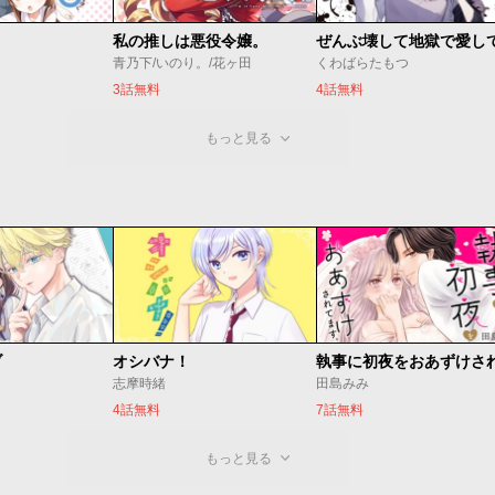
私の推しは悪役令嬢。
ぜんぶ壊して地獄で愛し
青乃下/いのり。/花ヶ田
くわばらたもつ
3話無料
4話無料
もっと見る
ブ
オシバナ！
志摩時緒
田島みみ
4話無料
7話無料
もっと見る