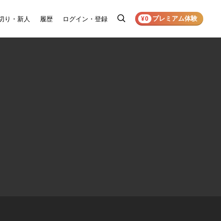
プレミアム体験
切り・新人
履歴
ログイン・登録
検
¥0
索