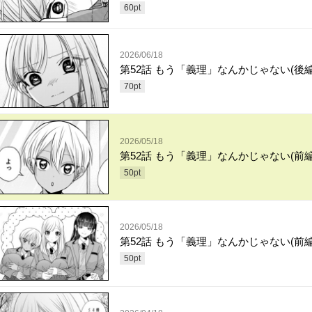
60
pt
2026/06/18
第52話 もう「義理」なんかじゃない(後編
70
pt
2026/05/18
第52話 もう「義理」なんかじゃない(前編)
50
pt
2026/05/18
第52話 もう「義理」なんかじゃない(前編)
50
pt