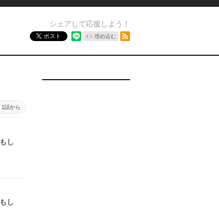
シェアして応援しよう！
RSSフィード
ポスト
埋め込む
1話から
かもし
かもし