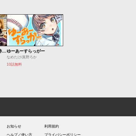
今夜もシリアルキラーと待ち合わせ
ゆーあーすらっがー
なめたけ/真野ろか
10話無料
お知らせ
利用規約
ヘルプ／使い方
プライバシーポリシー