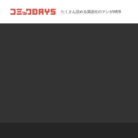
コミックDAYS
たくさん読める講談社のマンガWEB