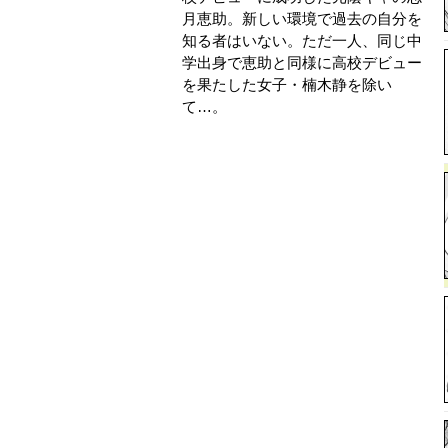
月恵助。新しい環境で過去の自分を
知る者はいない。ただ一人、同じ中
学出身で恵助と同様に高校デビュー
を果たした女子・楠木静を除い
て…。