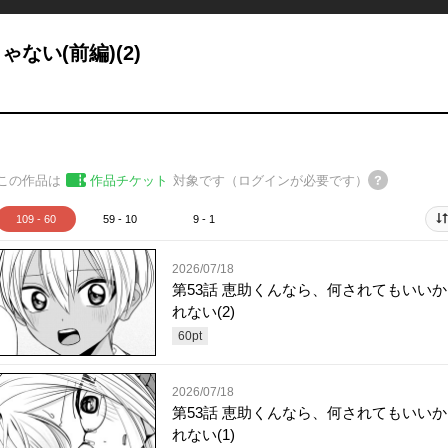
ない(前編)(2)
この作品は
作品チケット
対象です（ログインが必要です）
109 - 60
59 - 10
9 - 1
2026/07/18
第53話 恵助くんなら、何されてもいい
れない(2)
60
pt
2026/07/18
第53話 恵助くんなら、何されてもいい
れない(1)