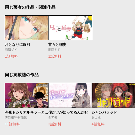
同じ著者の作品・関連作品
おとなりに銀河
甘々と稲妻
雨隠ギド
雨隠ギド
1話無料
1話無料
同じ掲載誌の作品
今夜もシリアルキラーと待ち合わせ
僕だけが知ってるんだぜ
シャンバラッド
伊口紺/中村優児
タアモ
眞山継
11話無料
2話無料
4話無料