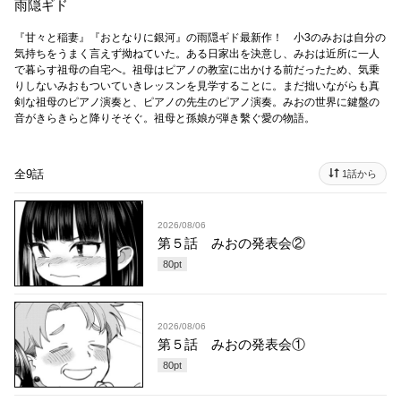
雨隠ギド
『甘々と稲妻』『おとなりに銀河』の雨隠ギド最新作！ 小3のみおは自分の
気持ちをうまく言えず拗ねていた。ある日家出を決意し、みおは近所に一人
で暮らす祖母の自宅へ。祖母はピアノの教室に出かける前だったため、気乗
りしないみおもついていきレッスンを見学することに。まだ拙いながらも真
剣な祖母のピアノ演奏と、ピアノの先生のピアノ演奏。みおの世界に鍵盤の
音がきらきらと降りそそぐ。祖母と孫娘が弾き繫ぐ愛の物語。
全9話
1話から
2026/08/06
第５話 みおの発表会②
80
pt
2026/08/06
第５話 みおの発表会①
80
pt