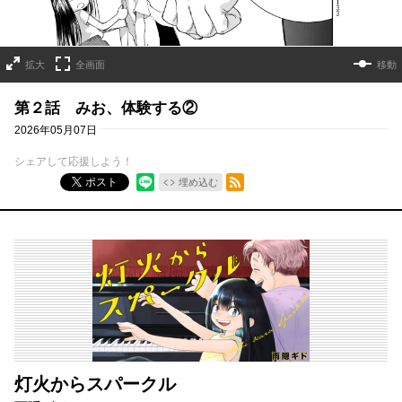
拡大
全画面
移動
第２話 みお、体験する②
2026年05月07日
シェアして応援しよう！
RSSフィード
ポスト
埋め込む
灯火からスパークル