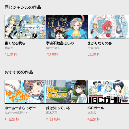
同じジャンルの作品
書くなる我ら
宇宙不動産ほしの
まがりなりの春
北駒生
稲井カオル
伊波日和
4話無料
7話無料
5話無料
おすすめの作品
ゆーあーすらっがー
妹は知っている
IGCガール
なめたけ/真野ろか
雁木万里
東和広
10話無料
21話無料
4話無料