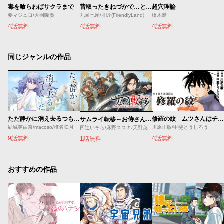
毒を喰らわばサクラまで
昔取ったきねづかで…と言いながら無双する定食屋のおっさん、実は伝説のダンジョン攻略者
超穴理論
要マジュロ/大羽隆廣
九頭七尾/肝匠(FriendlyLand)
橋木喬
4話無料
4話無料
4話無料
同じジャンルの作品
ただ静かに消え去るつもりでした
修羅の紋 ムツさんはチョー強い？！
サムライ転移～お侍さんは異世界でもあんまり変わらない～
結城芙由奈/macoso/椎名咲月
川原正敏/甲斐とうしろう
四辻いそら/麻野ススキ/天野英
9話無料
4話無料
1話無料
おすすめの作品