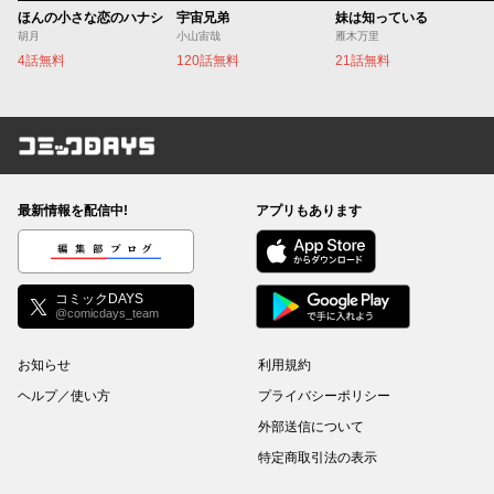
ほんの小さな恋のハナシ
宇宙兄弟
妹は知っている
胡月
小山宙哉
雁木万里
4話無料
120話無料
21話無料
コミックDAYS
最新情報を配信中!
アプリもあります
編集部ブログ
コミックDAYS
@comicdays_team
お知らせ
利用規約
ヘルプ／使い方
プライバシーポリシー
外部送信について
特定商取引法の表示