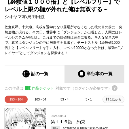
【経験値１０００倍】と【レベルフリー】で
レベル上限の枷が外れた俺は無双する～
シオヤマ琴
/
鳥羽田航
佐倉真琴、十六歳。高校を退学になり居場所がなくなった彼の目の前に、突
然遺物が現れる。その日、世界中に「ダンジョン」が出現した。人間にはレ
ベルシステムが発現し、これまでの価値観は完全に覆る。そんな変革の中
で、真琴はダンジョンの中に居場所を見出す。チートスキル【経験値1000
倍】と【レベルフリー】を手に入れ、レベル10000となった彼は、最強の”プ
レイヤー”としてダンジョンを探索する！
話の一覧
単行本
の一覧
この作品は
作品チケット
対象です（ログインが必要です）
153 - 104
103 - 54
53 - 4
3 - 1
1話から
2026/08/04
第１１６話 約束
90
pt
2026年08月18日
に無料公開予定