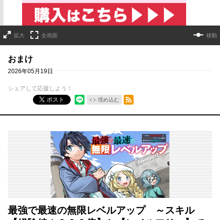
拡大
全画面
移動
おまけ
2026年05月19日
シェアして応援しよう！
RSSフィード
ポスト
埋め込む
最強で最速の無限レベルアップ ～スキル