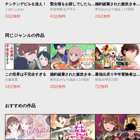
チンチンデビルを追え！
聖女様をお探しでしたら妹で間違いありません。さあどうぞお連れください、今すぐ。
婚約破棄された飯炊き令嬢の私は冷酷公爵と専属契約しました～ですが胃袋を掴んだ結果、冷たかった公爵様がどんどん優しくなっています～
くぼたふみお
伊賀海栗/足戸手斗
青空あかな/七福あくび/黒裄
22話無料
41話無料
28話無料
同じジャンルの作品
この世界は不完全すぎる
婚約破棄された飯炊き令嬢の私は冷酷公爵と専属契約しました～ですが胃袋を掴んだ結果、冷たかった公爵様がどんどん優しくなっています～
最強出戻り中年冒険者は、今さら命なんてかけたくない
左藤真通
青空あかな/七福あくび/黒裄
斯道歩/明石六郎
24話無料
28話無料
7話無料
おすすめの作品