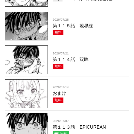
2026/07/28
第１１５話 境界線
無料
2026/07/21
第１１４話 双眸
無料
2026/07/14
おまけ
無料
2026/07/07
第１１３話 EPICUREAN