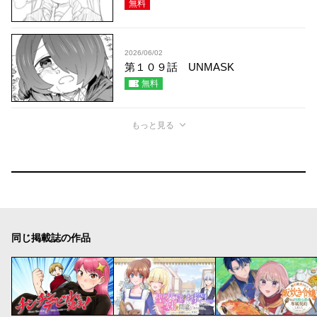
無料
2026/06/02
第１０９話 UNMASK
無料
もっと見る
同じ掲載誌の作品