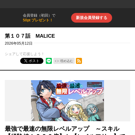
会員登録（初回）で
新規会員登録する
50pt プレゼント！
第１０７話 MALICE
2026年05月12日
シェアして応援しよう！
RSSフィード
ポスト
埋め込む
最強で最速の無限レベルアップ ～スキル