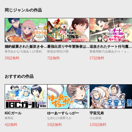
同じジャンルの作品
婚約破棄された飯炊き令嬢の私は冷酷公爵と専属契約しました～ですが胃袋を掴んだ結果、冷たかった公爵様がどんどん優しくなっています～
最強出戻り中年冒険者は、今さら命なんてかけたくない
追放されたチート付与魔術師は気ままなセカンドライフを謳歌する。 ～俺は武器だけじゃなく、あらゆるものに『強化ポイント』を付与できるし、俺の意思でいつでも効果を解除できるけど、残った人たち大丈夫？～
青空あかな/七福あくび/黒裄
斯道歩/明石六郎
業務用餅/六志麻あさ/ｋｉｓｕｉ
28話無料
7話無料
27話無料
おすすめの作品
IGCガール
ゆーあーすらっがー
宇宙兄弟
東和広
なめたけ/真野ろか
小山宙哉
4話無料
10話無料
120話無料