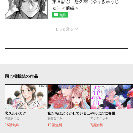
第８話① 悠久樹（ゆうきゅうじ
ゅ）＜前編＞
無料
もっと見る
同じ掲載誌の作品
恋スルシカク
私たちはどうかしている 妻恋い
やわはだに春雷
南波あつこ
安藤なつみ
アサダニッキ
16話無料
19話無料
7話無料