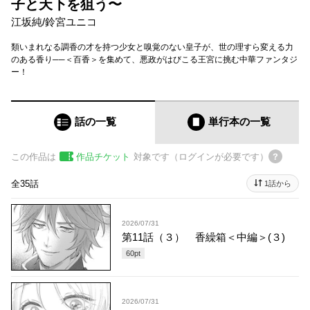
子と天下を狙う〜
江坂純
/
鈴宮ユニコ
類いまれなる調香の才を持つ少女と嗅覚のない皇子が、世の理すら変える力
のある香り──＜百香＞を集めて、悪政がはびこる王宮に挑む中華ファンタジ
ー！
話の一覧
単行本
の一覧
この作品は
作品チケット
対象です（ログインが必要です）
全35話
1話から
2026/07/31
第11話（３） 香繰箱＜中編＞(３)
60
pt
2026/07/31