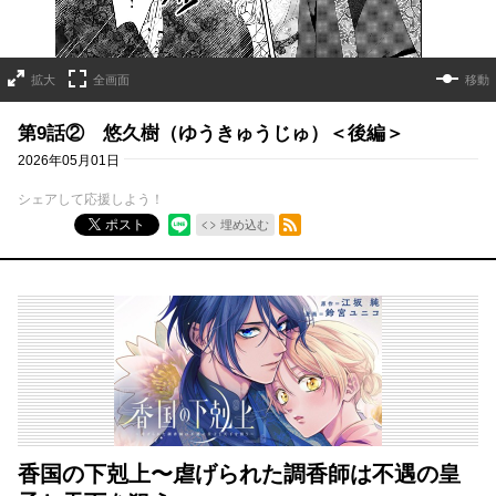
拡大
全画面
移動
第9話② 悠久樹（ゆうきゅうじゅ）＜後編＞
2026年05月01日
シェアして応援しよう！
RSSフィード
ポスト
埋め込む
香国の下剋上〜虐げられた調香師は不遇の皇