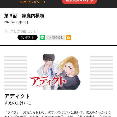
50pt プレゼント！
第３話 家庭内横領
2026年06月01日
シェアして応援しよう！
RSSフィード
ポスト
埋め込む
アディクト
すえのぶけいこ
『ライフ』『おちたらおわり』のすえのぶけいこ最新作。彼氏をきっかけに