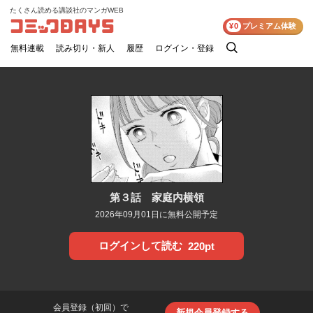
たくさん読める講談社のマンガWEB
コミックDAYS
¥0
プレミアム体験
無料連載
読み切り・新人
履歴
ログイン・登録
検
索
第３話 家庭内横領
2026年09月01日に無料公開予定
ログインして読む
220pt
会員登録（初回）で
新規会員登録する