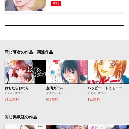
無料
同じ著者の作品・関連作品
おちたらおわり
点滴ガール
ハッピー・トゥモロー
すえのぶけいこ
すえのぶけいこ
すえのぶけいこ
21話無料
0話無料
1話無料
同じ掲載誌の作品