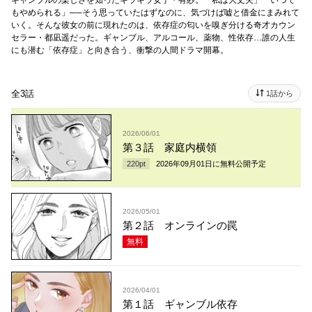
ギャンブルの楽しさを知ったキラキラ女子・有紗。「私は大丈夫」「いつで
もやめられる」──そう思っていたはずなのに、気づけば嘘と借金にまみれて
いく。そんな彼女の前に現れたのは、依存症の匂いを嗅ぎ分ける奇才カウン
セラー・都凪遥だった。ギャンブル、アルコール、薬物、性依存…誰の人生
にも潜む「依存症」と向き合う、衝撃の人間ドラマ開幕。
全3話
1話から
2026/06/01
第３話 家庭内横領
220
pt
2026年09月01日
に無料公開予定
2026/05/01
第２話 オンラインの罠
無料
2026/04/01
第１話 ギャンブル依存