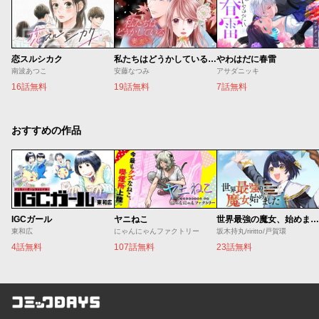
恋スルシカク
私たちはどうかしている 妻恋い
やわはだに春雷
南波あつこ
安藤なつみ
アサダニッキ
16話無料
19話無料
7話無料
おすすめの作品
IGCガール
ヤニねこ
世界最強の魔女、始めました ～私だけ『攻略サイト』を見れる世界で自由に生きます～
東和広
にゃんにゃんファクトリー
坂木持丸/riritto/戸賀環
4話無料
107話無料
23話無料
コミックDAYS