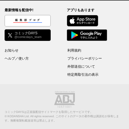
最新情報を配信中!
アプリもあります
編集部ブログ
コミックDAYS
@comicdays_team
お知らせ
利用規約
ヘルプ／使い方
プライバシーポリシー
外部送信について
特定商取引法の表示
コミックDAYSは正規版配信サイトマークを取得したサービスです。
©
KODANSHA Ltd.
All rights reserved. このサイトのデータの著作権は講談社が保有しま
す。無断複製転載放送等は禁止します。