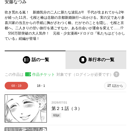
安藤なつみ
吹き荒れる嵐！ 新婚気分の二人に新たな波乱が!! 千代が生まれてから2年
が経った11月。七桜と椿は念願の京都新婚旅行へ出かける。実の父であり多
喜川家の当主からの手紙に胸がざわつく椿。だがそのことを隠し、七桜と京
都へ。二人きりの甘い旅行を過ごすなか、ある出会いが運命を変えて……!?
550万部突破の大人気作！ 元祖・少女漫画×ドロドロ『私たちはどうかし
ている』続編が登場！
話の一覧
単行本
の一覧
この作品は
作品チケット
対象です（ログインが必要です）
68 - 19
18 - 1
1話から
2026/07/31
第２１話（３）
60
pt