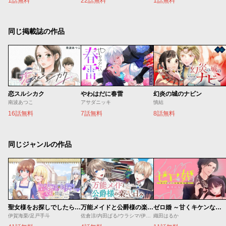
1話無料
22話無料
1話無料
同じ掲載誌の作品
恋スルシカク
やわはだに春雷
幻炎の城のナビン
南波あつこ
アサダニッキ
慎結
16話無料
7話無料
8話無料
同じジャンルの作品
聖女様をお探しでしたら妹で間違いありません。さあどうぞお連れください、今すぐ。
万能メイドと公爵様の楽しい日々
ゼロ婚 ～甘くキケンな極秘任務～
伊賀海栗/足戸手斗
佐倉涼/内田ぱる/ウラシマ/伊藤テリヤキ
織田はるか