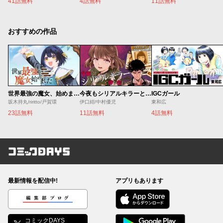
41話無料
4話無料
11話無料
おすすめの作品
世界最強の魔女、始めました ～私だけ『攻略サイト』を見れる世界で自由に生きます～
今夜もシリアルキラーと待ち合わせ
IGCガール
坂木持丸/riritto/戸賀環
伊口紺/中村優児
東和広
23話無料
11話無料
4話無料
コミックDAYS
最新情報を配信中!
アプリもあります
編集部ブログ
コミックDAYS