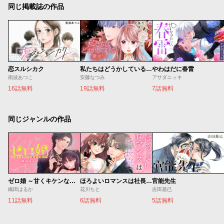
同じ掲載誌の作品
恋スルシカク
私たちはどうかしている 妻恋い
やわはだに春雷
南波あつこ
安藤なつみ
アサダニッキ
16話無料
19話無料
7話無料
同じジャンルの作品
ゼロ婚 ～甘くキケンな極秘任務～
ほろよいロマンスは社長室で
官能先生
織田はるか
花川ちと
吉田基已
11話無料
6話無料
5話無料