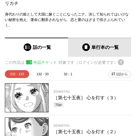
リカチ
身代わりの姫として大国に嫁ぐことになったニナ。決して知られてはいけな
い秘密を抱え、運命に翻弄されながら、恋と愛のはざまで揺さぶられてい
く。
話の一覧
単行本
の一覧
この作品は
作品チケット
対象です（ログインが必要です）
232 - 133
132 - 33
32 - 1
1話から
2026/07/01
［第七十五夜］ 心を灯す（３）
70
pt
2026/07/01
［第七十五夜］ 心を灯す（２）