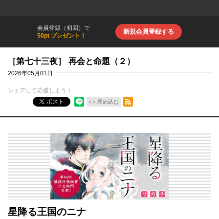
会員登録（初回）で
新規会員登録する
50pt プレゼント！
［第七十三夜］ 再会と命題（２）
2026年05月01日
シェアして応援しよう！
RSSフィード
ポスト
埋め込む
星降る王国のニナ