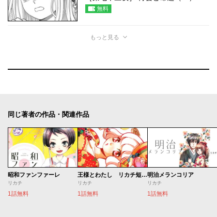
無料
もっと見る
同じ著者の作品・関連作品
昭和ファンファーレ
王様とわたし リカチ短編集
明治メランコリア
リカチ
リカチ
リカチ
1話無料
1話無料
1話無料