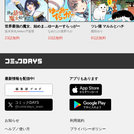
世界最強の魔女、始めました ～私だけ『攻略サイト』を見れる世界で自由に生きます～
ゆーあーすらっがー
ツレ猫 マルルとハチ
坂木持丸/riritto/戸賀環
なめたけ/真野ろか
園田ゆり
23話無料
10話無料
81話無料
コミックDAYS
最新情報を配信中!
アプリもあります
編集部ブログ
コミックDAYS
@comicdays_team
お知らせ
利用規約
ヘルプ／使い方
プライバシーポリシー