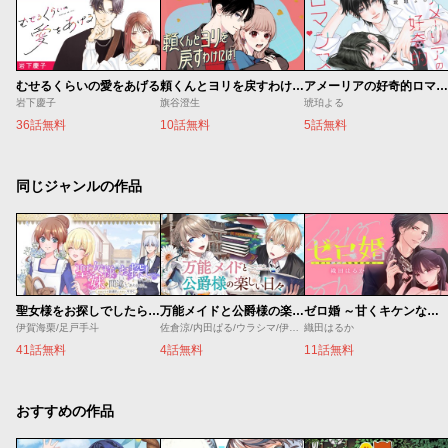
むせるくらいの愛をあげる
頼くんとヨリを戻すわけには！
アメーリアの好奇的ロマンス
岩下慶子
旗谷澄生
琥珀よる
36話無料
10話無料
5話無料
同じジャンルの作品
聖女様をお探しでしたら妹で間違いありません。さあどうぞお連れください、今すぐ。
万能メイドと公爵様の楽しい日々
ゼロ婚 ～甘くキケンな極秘任務～
伊賀海栗/足戸手斗
佐倉涼/内田ぱる/ウラシマ/伊藤テリヤキ
織田はるか
41話無料
4話無料
11話無料
おすすめの作品