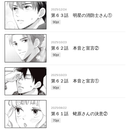
2025/12/24
第６３話 明星の消防士さん①
90
pt
2025/10/23
第６２話 本音と宣言②
90
pt
2025/10/23
第６２話 本音と宣言①
90
pt
2025/08/22
第６１話 蛯原さんの決意②
70
pt