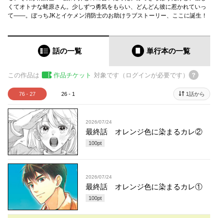
くてオトナな蛯原さん。少しずつ勇気をもらい、どんどん彼に惹かれていっ
て――。ぼっちJKとイケメン消防士のお助けラブストーリー、ここに誕生！
話の一覧
単行本
の一覧
この作品は
作品チケット
対象です（ログインが必要です）
76 - 27
26 - 1
1話から
2026/07/24
最終話 オレンジ色に染まるカレ②
100
pt
2026/07/24
最終話 オレンジ色に染まるカレ①
100
pt