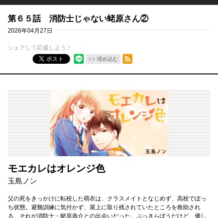
第６５話 消防士じゃない蛯原さん②
2026年04月27日
シェアして応援しよう！
RSSフィード
ポスト
埋め込む
モエカレはオレンジ色
玉島ノン
父の死をきっかけに転校した萌衣は、クラスメイトとなじめず、高校でぼっ
ち状態。避難訓練に気付かず、屋上に取り残されていたところを救助され
る、それが消防士・蛯原恭介との出会いだった。ぶっきらぼうだけど、優し