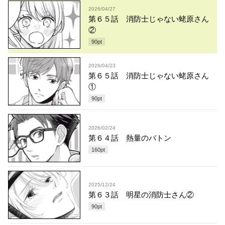
2026/04/27
第６５話 消防士じゃない蛯原さん
②
90
pt
2026/04/23
第６５話 消防士じゃない蛯原さん
①
90
pt
2026/02/24
第６４話 熱量のバトン
160
pt
2025/12/24
第６３話 明星の消防士さん②
90
pt