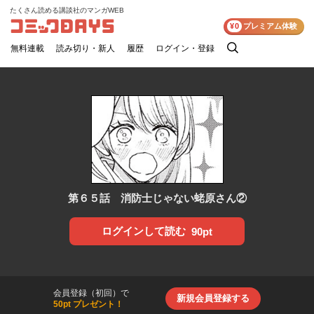
たくさん読める講談社のマンガWEB
コミックDAYS
¥0
プレミアム体験
無料連載
読み切り・新人
履歴
ログイン・登録
検
索
第６５話 消防士じゃない蛯原さん②
ログインして読む
90pt
会員登録（初回）で
新規会員登録する
50pt プレゼント！