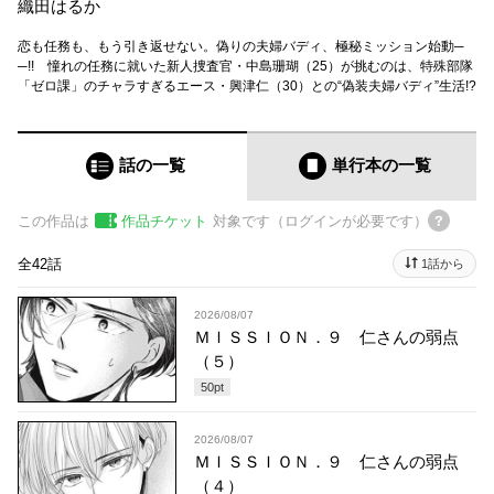
織田はるか
恋も任務も、もう引き返せない。偽りの夫婦バディ、極秘ミッション始動─
─!! 憧れの任務に就いた新人捜査官・中島珊瑚（25）が挑むのは、特殊部隊
「ゼロ課」のチャラすぎるエース・興津仁（30）との“偽装夫婦バディ”生活!?
話の一覧
単行本
の一覧
この作品は
作品チケット
対象です（ログインが必要です）
全42話
1話から
2026/08/07
ＭＩＳＳＩＯＮ．９ 仁さんの弱点
（５）
50
pt
2026/08/07
ＭＩＳＳＩＯＮ．９ 仁さんの弱点
（４）