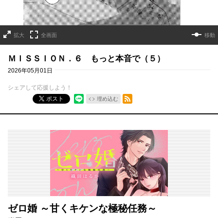
拡大
全画面
移動
ＭＩＳＳＩＯＮ．６ もっと本音で（５）
2026年05月01日
シェアして応援しよう！
RSSフィード
ポスト
埋め込む
ゼロ婚 ～甘くキケンな極秘任務～