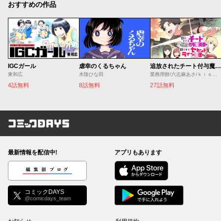
おすすめの作品
IGCガール
虐幸のくるちゃん
追放されたチート付与魔術師は気ままなセカンドライフを謳歌する。 ～俺は武器だけじゃなく、あらゆるものに『強化ポイント』を付与できるし、俺の意思でいつでも効果を解除できるけど、残った人たち大丈夫？～
東和広
木陰ひな田
業務用餅/六志麻あさ/ｋｉｓｕｉ
4話無料
8話無料
27話無料
コミックDAYS
最新情報を配信中!
アプリもあります
編集部ブログ
コミックDAYS
@comicdays_team