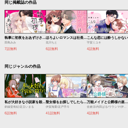
同じ掲載誌の作品
執事に初夜をおあずけされてます。
ほろよいロマンスは社長室で
こんな恋には酔うしかない
田島みみ
花川ちと
宇賀ミユキ
7話無料
6話無料
4話無料
同じジャンルの作品
私が大好きな小説家を殺すまで
聖女様をお探しでしたら妹で間違いありません。さあどうぞお連れください、今すぐ。
万能メイドと公爵様の楽しい日々
斜線堂有紀/足立いまる
伊賀海栗/足戸手斗
佐倉涼/内田ぱる/ウラシマ/伊藤テリヤキ
6話無料
41話無料
4話無料