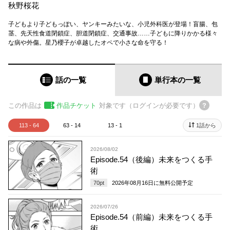
秋野桜花
子どもより子どもっぽい、ヤンキーみたいな、小児外科医が登場！盲腸、包
茎、先天性食道閉鎖症、胆道閉鎖症、交通事故……子どもに降りかかる様々
な病や外傷。星乃櫻子が卓越したオペで小さな命を守る！
話の一覧
単行本
の一覧
この作品は
作品チケット
対象です（ログインが必要です）
113 - 64
63 - 14
13 - 1
1話から
2026/08/02
Episode.54（後編）未来をつくる手
術
70
pt
2026年08月16日
に無料公開予定
2026/07/26
Episode.54（前編）未来をつくる手
術