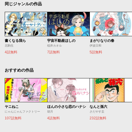
同じジャンルの作品
書くなる我ら
宇宙不動産ほしの
まがりなりの春
北駒生
稲井カオル
伊波日和
4話無料
7話無料
5話無料
おすすめの作品
ヤニねこ
ほんの小さな恋のハナシ
なんと孫六
にゃんにゃんファクトリー
胡月
さだやす圭
107話無料
4話無料
232話無料