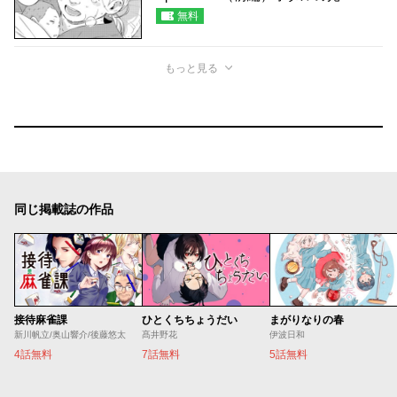
無料
もっと見る
同じ掲載誌の作品
接待麻雀課
ひとくちちょうだい
まがりなりの春
新川帆立/奥山響介/後藤悠太
髙井野花
伊波日和
4話無料
7話無料
5話無料