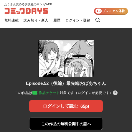
たくさん読める講談社のマンガWEB
コミックDAYS
¥0
プレミアム体験
無料連載
読み切り・新人
履歴
ログイン・登録
検
索
Episode.52（後編）最先端おばあちゃん
この作品は
作品チケット
対象です（ログインが必要です）
ログインして読む
65pt
この作品の
無料公開中の話へ