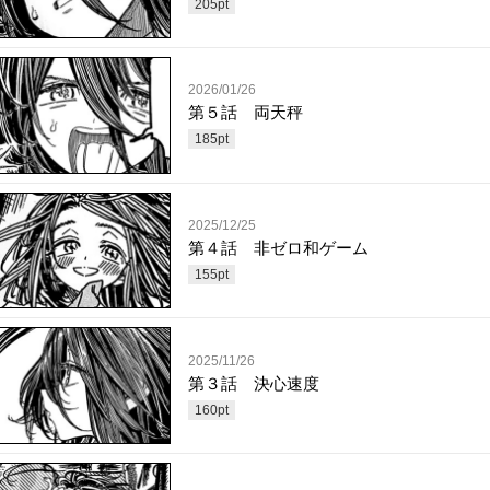
205
pt
2026/01/26
第５話 両天秤
185
pt
2025/12/25
第４話 非ゼロ和ゲーム
155
pt
2025/11/26
第３話 決心速度
160
pt