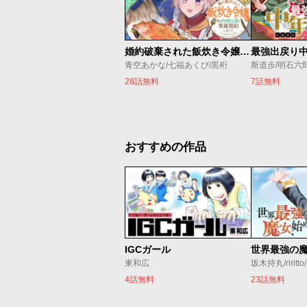
婚約破棄された飯炊き令嬢の私は冷酷公爵と専属契約しました～ですが胃袋を掴んだ結果、冷たかった公爵様がどんどん優しくなっています～
青空あかな/七福あくび/黒裄
斯道歩/明石六
28話無料
7話無料
おすすめの作品
IGCガール
東和広
坂木持丸/riritt
4話無料
23話無料