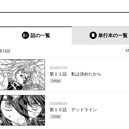
話の一覧
単行本
の一覧
全11話
2026/07/24
第１１話 私は決めたから
240
pt
2026/06/25
第１０話 デッドライン
220
pt