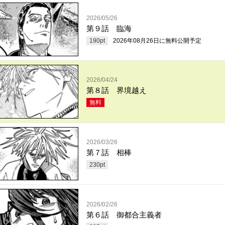
2026/05/26
第９話 臨海
190
pt
2026年08月26日
に無料公開予定
2026/04/24
第８話 界境越え
無料
2026/03/26
第７話 相棒
230
pt
2026/02/26
第６話 御都合主義者