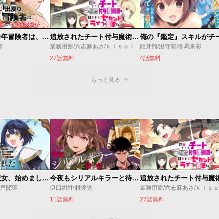
最強出戻り中年冒険者は、今さら命なんてかけたくない
追放されたチート付与魔術師は気ままなセカンドライフを謳歌する。 ～俺は武器だけじゃなく、あらゆるものに『強化ポイント』を付与できるし、俺の意思でいつでも効果を解除できるけど、残った人たち大丈夫？～
郎
業務用餅/六志麻あさ/ｋｉｓｕｉ
龍牙翔/澄守彩/冬馬来彩
27話無料
4話無料
もっと見る
世界最強の魔女、始めました ～私だけ『攻略サイト』を見れる世界で自由に生きます～
今夜もシリアルキラーと待ち合わせ
o/戸賀環
伊口紺/中村優児
業務用餅/六志麻あさ/ｋｉｓ
11話無料
27話無料