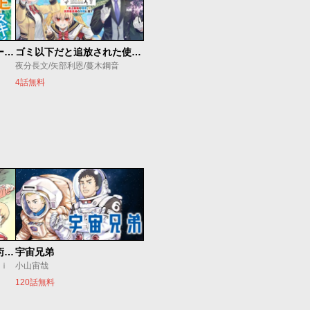
俺の『鑑定』スキルがチートすぎて
ゴミ以下だと追放された使用人、実は前世賢者です ～史上最強の賢者、世界最高峰の学園に通う～
夜分長文/矢部利恩/蔓木鋼音
4話無料
追放されたチート付与魔術師は気ままなセカンドライフを謳歌する。 ～俺は武器だけじゃなく、あらゆるものに『強化ポイント』を付与できるし、俺の意思でいつでも効果を解除できるけど、残った人たち大丈夫？～
宇宙兄弟
ｕｉ
小山宙哉
120話無料