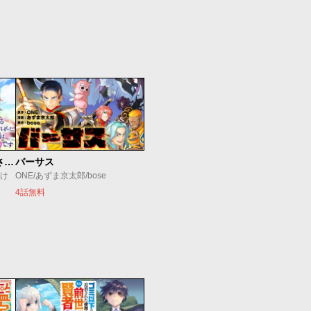
真の聖女である私は追放されました。だからこの国はもう終わりです
バーサス
すけ
ONE/あずま京太郎/bose
4話無料