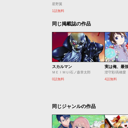
星野翼
1話無料
同じ掲載誌の作品
スカルマン
実は俺、最
ＭＥＩＭＵ/石ノ森章太郎
澄守彩/高橋愛
0話無料
4話無料
同じジャンルの作品