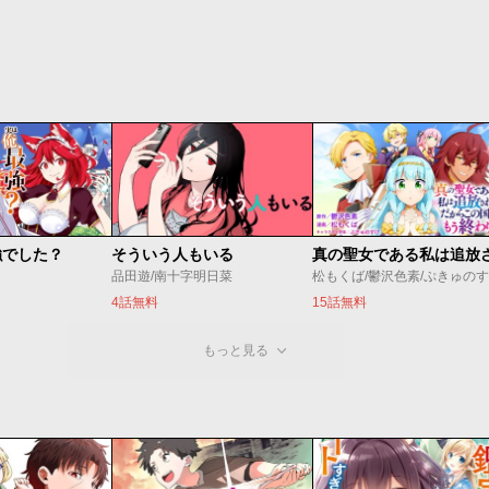
強でした？
そういう人もいる
品田遊/南十字明日菜
松もくば/鬱沢色素/ぷきゅの
4話無料
15話無料
もっと見る