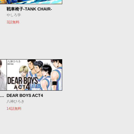
戦車椅子-TANK CHAIR-
やしろ学
3話無料
SとX セラピスト霜鳥壱人の診察室
DEAR BOYS ACT4
八神ひろき
14話無料