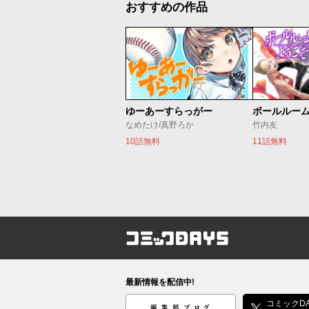
おすすめの作品
ゆーあーすらっがー
ボールルー
なめたけ/真野ろか
竹内友
10話無料
11話無料
コミックDAYS
最新情報を配信中!
編集部ブログ
コミックDA