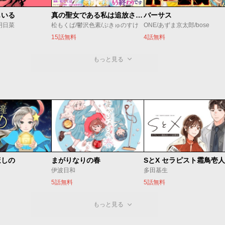
もいる
真の聖女である私は追放されました。だからこの国はもう終わりです
バーサス
明日菜
松もくば/鬱沢色素/ぷきゅのすけ
ONE/あずま京太郎/bose
15話無料
4話無料
もっと見る
ほしの
まがりなりの春
伊波日和
多田基生
5話無料
5話無料
もっと見る