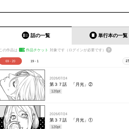
話の一覧
単行本
の一覧
この作品は
作品チケット
対象です（ログインが必要です）
69 - 20
19 - 1
2026/07/24
第３７話 「月光」②
120
pt
2026/07/24
第３７話 「月光」①
120
pt