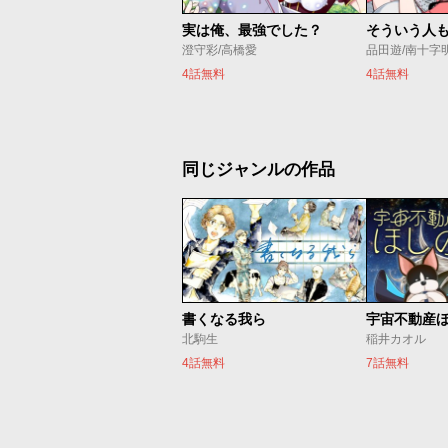
実は俺、最強でした？
そういう人
澄守彩/高橋愛
品田遊/南十字
4話無料
4話無料
同じジャンルの作品
書くなる我ら
宇宙不動産
北駒生
稲井カオル
4話無料
7話無料