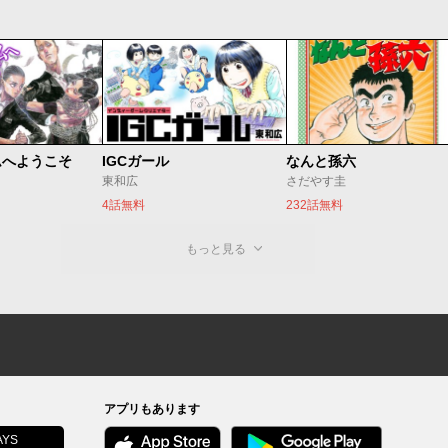
ムへようこそ
IGCガール
なんと孫六
東和広
さだやす圭
4話無料
232話無料
もっと見る
アプリもあります
YS