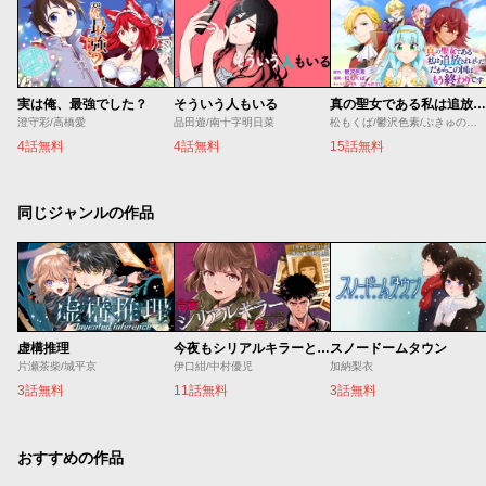
実は俺、最強でした？
そういう人もいる
真の聖女である私は追放されました。だからこの国はもう終わりです
澄守彩/高橋愛
品田遊/南十字明日菜
松もくば/鬱沢色素/ぷきゅのすけ
4話無料
4話無料
15話無料
同じジャンルの作品
虚構推理
今夜もシリアルキラーと待ち合わせ
スノードームタウン
片瀬茶柴/城平京
伊口紺/中村優児
加納梨衣
3話無料
11話無料
3話無料
おすすめの作品