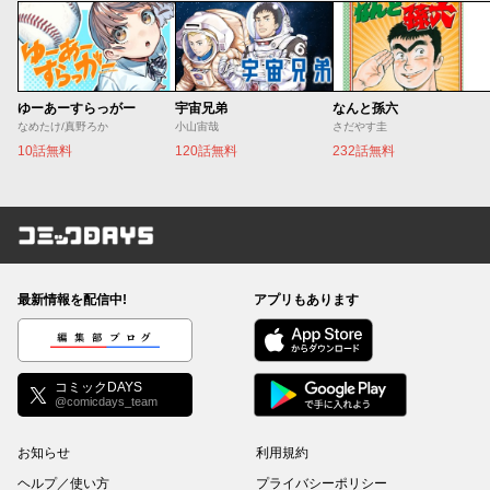
ゆーあーすらっがー
宇宙兄弟
なんと孫六
なめたけ/真野ろか
小山宙哉
さだやす圭
10話無料
120話無料
232話無料
コミックDAYS
最新情報を配信中!
アプリもあります
編集部ブログ
コミックDAYS
@comicdays_team
お知らせ
利用規約
ヘルプ／使い方
プライバシーポリシー