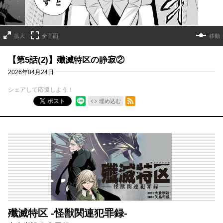
拡大
全画面
移動
【第5話(2)】殲滅特区の静寂②
2026年04月24日
シェアして応援しよう！
RSSフィード
ポスト
埋め込む
殲滅特区 -怪獣関連犯罪録-