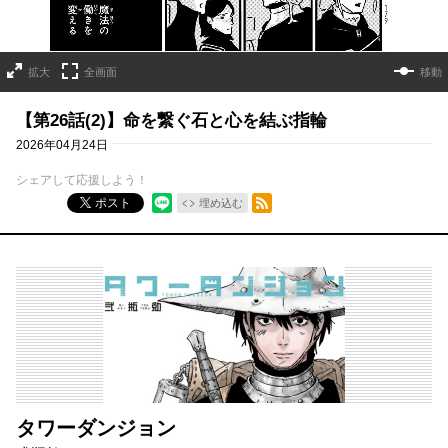
拡大
全画面
移動
【第26話(2)】命を繋ぐ石と心を結ぶ指輪
2026年04月24日
シェアして応援しよう！
RSSフィード
ポスト
埋め込む
タワーダンジョン