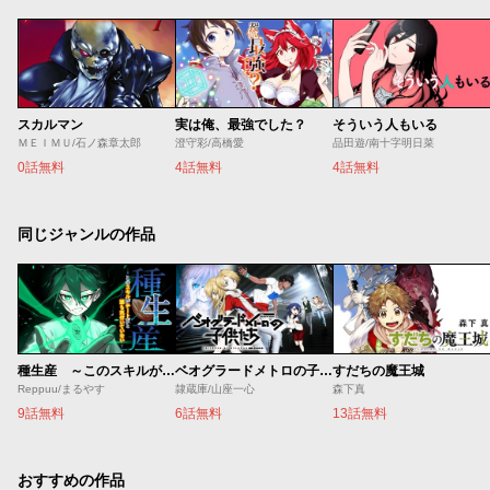
スカルマン
実は俺、最強でした？
そういう人もいる
ＭＥＩＭＵ/石ノ森章太郎
澄守彩/高橋愛
品田遊/南十字明日菜
0話無料
4話無料
4話無料
同じジャンルの作品
種生産 ～このスキルがチートだとまだ誰も気付いていない～
ベオグラードメトロの子供たち
すだちの魔王城
Reppuu/まるやす
隷蔵庫/山座一心
森下真
9話無料
6話無料
13話無料
おすすめの作品