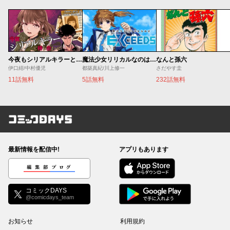
今夜もシリアルキラーと待ち合わせ
魔法少女リリカルなのは EXCEEDS
なんと孫六
伊口紺/中村優児
都築真紀/川上修一
さだやす圭
11話無料
5話無料
232話無料
コミックDAYS
最新情報を配信中!
アプリもあります
編集部ブログ
コミックDAYS
@comicdays_team
お知らせ
利用規約