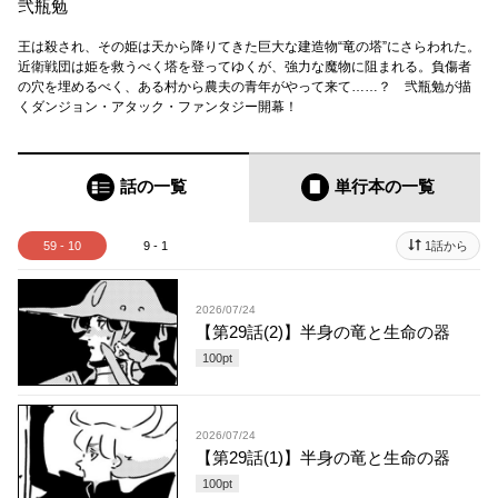
弐瓶勉
王は殺され、その姫は天から降りてきた巨大な建造物“竜の塔”にさらわれた。
近衛戦団は姫を救うべく塔を登ってゆくが、強力な魔物に阻まれる。負傷者
の穴を埋めるべく、ある村から農夫の青年がやって来て……？ 弐瓶勉が描
くダンジョン・アタック・ファンタジー開幕！
話の一覧
単行本
の一覧
59 - 10
9 - 1
1話から
2026/07/24
【第29話(2)】半身の竜と生命の器
100
pt
2026/07/24
【第29話(1)】半身の竜と生命の器
100
pt