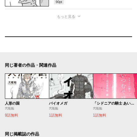
90
pt
もっと見る
同じ著者の作品・関連作品
人形の国
バイオメガ
「シドニアの騎士 あいつむぐほし」 描きおろし設定資料集
弐瓶勉
弐瓶勉
弐瓶勉
9話無料
1話無料
1話無料
同じ掲載誌の作品