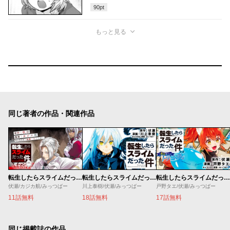
90
pt
もっと見る
同じ著者の作品・関連作品
転生したらスライムだった件 クレイマンREVENGE
転生したらスライムだった件
転生したらスライムだった件 異聞 ～魔国暮らしのトリニティ～
伏瀬/カジカ航/みっつばー
川上泰樹/伏瀬/みっつばー
戸野タエ/伏瀬/みっつばー
11話無料
18話無料
17話無料
同じ掲載誌の作品