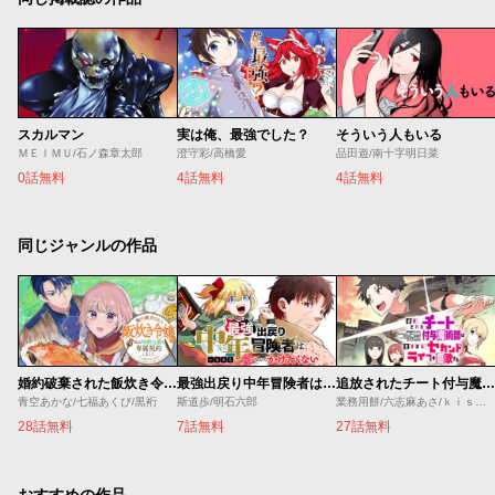
スカルマン
実は俺、最強でした？
そういう人もいる
ＭＥＩＭＵ/石ノ森章太郎
澄守彩/高橋愛
品田遊/南十字明日菜
0話無料
4話無料
4話無料
同じジャンルの作品
婚約破棄された飯炊き令嬢の私は冷酷公爵と専属契約しました～ですが胃袋を掴んだ結果、冷たかった公爵様がどんどん優しくなっています～
最強出戻り中年冒険者は、今さら命なんてかけたくない
追放されたチート付与魔術師は気ままなセカンドライフを謳歌する。 ～俺は武器だけじゃなく、あらゆるものに『強化ポイント』を付与できるし、俺の意思でいつでも効果を解除できるけど、残った人たち大丈夫？～
青空あかな/七福あくび/黒裄
斯道歩/明石六郎
業務用餅/六志麻あさ/ｋｉｓｕｉ
28話無料
7話無料
27話無料
おすすめの作品