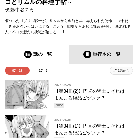
コとリムルの料理手帖～
伏瀬
/
中谷チカ
傷ついたゴブリン戦士が、リムルから名前と共に与えられた使命──それは
「皆をお腹いっぱいにする」こと!? 戦場から厨房に舞台を移し、新米料理
人・ペコの新たな挑戦が始まる･･･!!
話の一覧
単行本
の一覧
67 - 18
17 - 1
1話から
2026/06/25
【第34皿(2)】円卓の騎士…それは
まんまる絶品ピッツァ!?
90
pt
2026/06/25
【第34皿(1)】円卓の騎士…それは
まんまる絶品ピッツァ!?