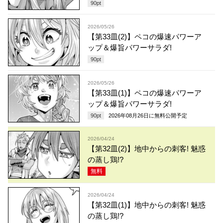
90
pt
2026/05/26
【第33皿(2)】ペコの爆速パワーア
ップ＆爆旨パワーサラダ!
90
pt
2026/05/26
【第33皿(1)】ペコの爆速パワーア
ップ＆爆旨パワーサラダ!
90
pt
2026年08月26日
に無料公開予定
2026/04/24
【第32皿(2)】地中からの刺客! 魅惑
の蒸し鶏!?
無料
2026/04/24
【第32皿(1)】地中からの刺客! 魅惑
の蒸し鶏!?