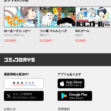
ゆーあーすらっがー
ツレ猫 マルルとハチ
IGCガール
なめたけ/真野ろか
園田ゆり
東和広
10話無料
81話無料
4話無料
コミックDAYS
最新情報を配信中!
アプリもあります
編集部ブログ
コミックDAYS
@comicdays_team
お知らせ
利用規約