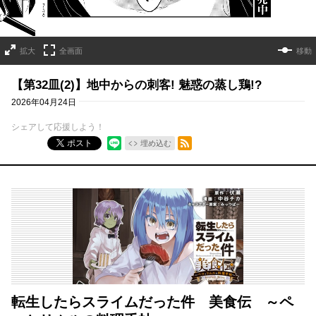
拡大
全画面
移動
【第32皿(2)】地中からの刺客! 魅惑の蒸し鶏!?
2026年04月24日
シェアして応援しよう！
RSSフィード
ポスト
埋め込む
転生したらスライムだった件 美食伝 ～ペ