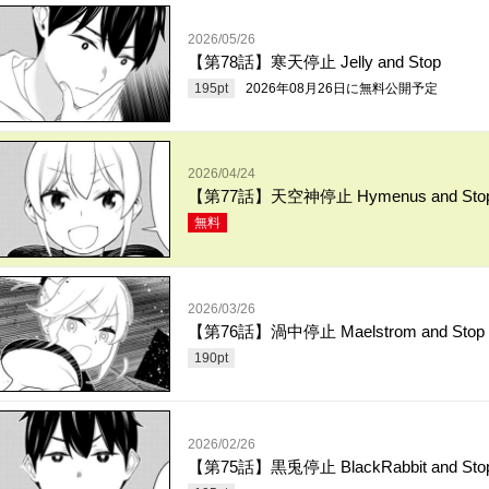
2026/05/26
【第78話】寒天停止 Jelly and Stop
195
pt
2026年08月26日
に無料公開予定
2026/04/24
【第77話】天空神停止 Hymenus and Sto
無料
2026/03/26
【第76話】渦中停止 Maelstrom and Stop
190
pt
2026/02/26
【第75話】黒兎停止 BlackRabbit and Sto