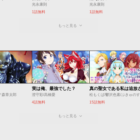
光永康則
光永康則
1話無料
1話無料
もっと見る
実は俺、最強でした？
ノ森章太郎
澄守彩/高橋愛
松もくば/鬱沢色素/ぷきゅの
4話無料
15話無料
もっと見る