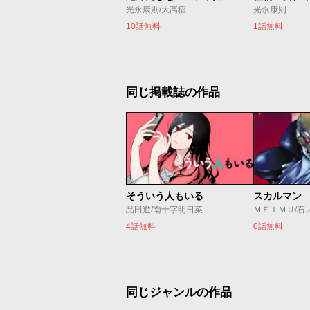
光永康則/大高稲
光永康則
10話無料
1話無料
同じ掲載誌の作品
そういう人もいる
スカルマン
品田遊/南十字明日菜
ＭＥＩＭＵ/石
4話無料
0話無料
同じジャンルの作品