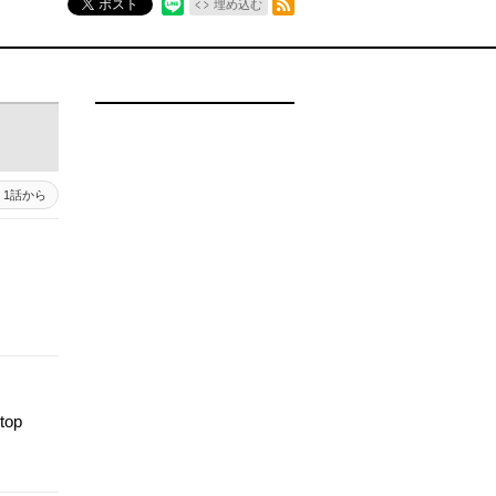
ポスト
埋め込む
1話から
top