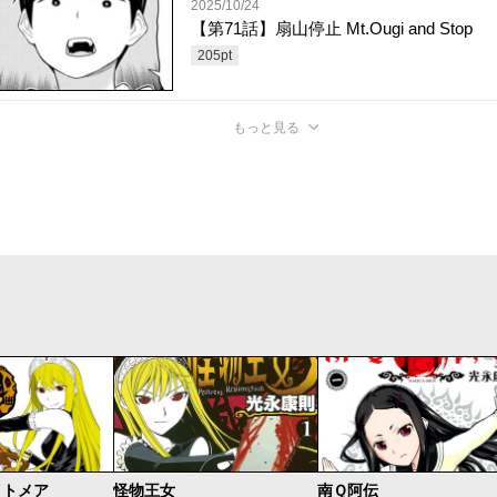
2025/10/24
【第71話】扇山停止 Mt.Ougi and Stop
205
pt
もっと見る
イトメア
怪物王女
南Ｑ阿伝