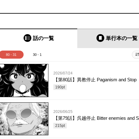
話の一覧
単行本
の一覧
80 - 31
30 - 1
2026/07/24
【第80話】異教停止 Paganism and Stop
190
pt
2026/06/25
【第79話】呉越停止 Bitter enemies and S
215
pt