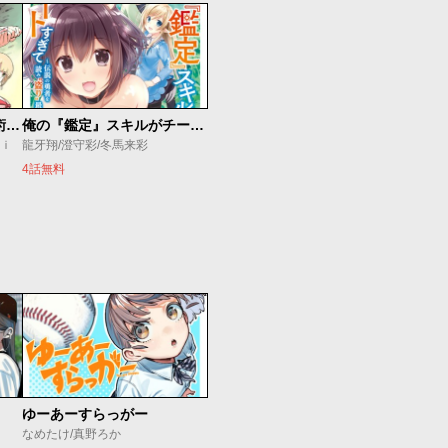
追放されたチート付与魔術師は気ままなセカンドライフを謳歌する。 ～俺は武器だけじゃなく、あらゆるものに『強化ポイント』を付与できるし、俺の意思でいつでも効果を解除できるけど、残った人たち大丈夫？～
俺の『鑑定』スキルがチートすぎて
ｕｉ
龍牙翔/澄守彩/冬馬来彩
4話無料
ゆーあーすらっがー
なめたけ/真野ろか