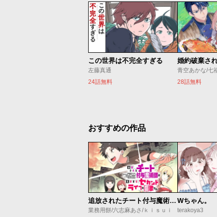
この世界は不完全すぎる
左藤真通
青空あかな/七
24話無料
28話無料
おすすめの作品
追放されたチート付与魔術師は気ままなセカンドライフを謳歌する。 ～俺は武器だけじゃなく、あらゆるものに『強化ポイント』を付与できるし、俺の意思でいつでも効果を解除できるけど、残った人たち大丈夫？～
Wちゃん。
業務用餅/六志麻あさ/ｋｉｓｕｉ
terakoya3