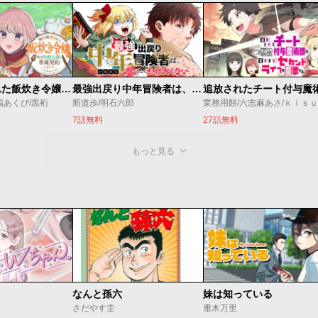
婚約破棄された飯炊き令嬢の私は冷酷公爵と専属契約しました～ですが胃袋を掴んだ結果、冷たかった公爵様がどんどん優しくなっています～
最強出戻り中年冒険者は、今さら命なんてかけたくない
福あくび/黒裄
斯道歩/明石六郎
業務用餅/六志麻あさ/ｋｉｓ
7話無料
27話無料
もっと見る
なんと孫六
妹は知っている
さだやす圭
雁木万里