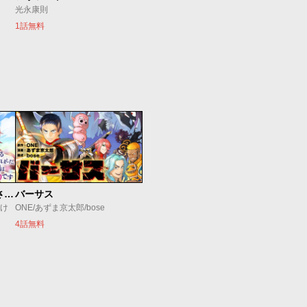
光永康則
1話無料
真の聖女である私は追放されました。だからこの国はもう終わりです
バーサス
すけ
ONE/あずま京太郎/bose
4話無料