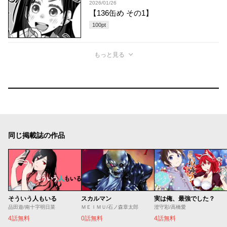
2026/01/26
【136缶め その1】
100
pt
もっと見る
同じ掲載誌の作品
そういう人もいる
スカルマン
実は俺、最強でした？
品田遊/南十字明日菜
ＭＥＩＭＵ/石ノ森章太郎
澄守彩/高橋愛
4話無料
0話無料
4話無料