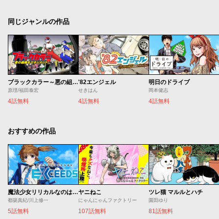
同じジャンルの作品
ブラックカラー～悪の組織をマネジメント～
'82エンジェル
明日のドライブ
原理/福田泰宏
せきはん
岡本健志
4話無料
4話無料
4話無料
おすすめの作品
魔法少女リリカルなのは EXCEEDS
ヤニねこ
ツレ猫 マルルとハチ
都築真紀/川上修一
にゃんにゃんファクトリー
園田ゆり
5話無料
107話無料
81話無料