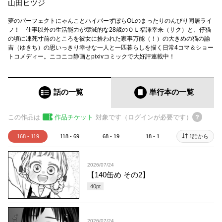
山田ヒツジ
夢のパーフェクトにゃんことハイパーずぼらOLのまったりのんびり同居ライ
フ！ 仕事以外の生活能力が壊滅的な28歳のＯＬ福澤幸来（サク）と、仔猫
の頃に凍死寸前のところを彼女に拾われた家事万能（！）の大きめの猫の諭
吉（ゆきち）の思いっきり幸せな一人と一匹暮らしを描く日常4コマ＆ショー
トコメディー。ニコニコ静画とpixivコミックで大好評連載中！
話の一覧
単行本
の一覧
この作品は
作品チケット
対象です（ログインが必要です）
168 - 119
118 - 69
68 - 19
18 - 1
1話から
2026/07/24
【140缶め その2】
40
pt
2026/07/24