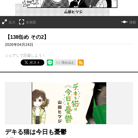
拡大
全画面
移動
【138缶め その2】
2026年04月24日
シェアして応援しよう！
RSSフィード
ポスト
埋め込む
デキる猫は今日も憂鬱