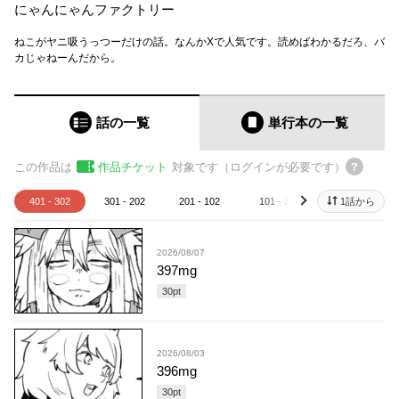
にゃんにゃんファクトリー
ねこがヤニ吸うっつーだけの話。なんかXで人気です。読めばわかるだろ、バ
カじゃねーんだから。
話の一覧
単行本
の一覧
この作品は
作品チケット
対象です（ログインが必要です）
401 - 302
301 - 202
201 - 102
101 - 2
1話から
1
next
2026/08/07
397mg
30
pt
2026/08/03
396mg
30
pt