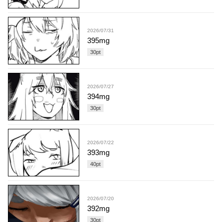
2026/07/31
395mg
30
pt
2026/07/27
394mg
30
pt
2026/07/22
393mg
40
pt
2026/07/20
392mg
30
pt