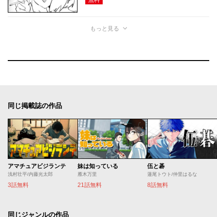
もっと見る
同じ掲載誌の作品
アマチュアビジランテ
妹は知っている
伍と碁
浅村壮平/内藤光太郎
雁木万里
蓮尾トウト/仲里はるな
3話無料
21話無料
8話無料
同じジャンルの作品