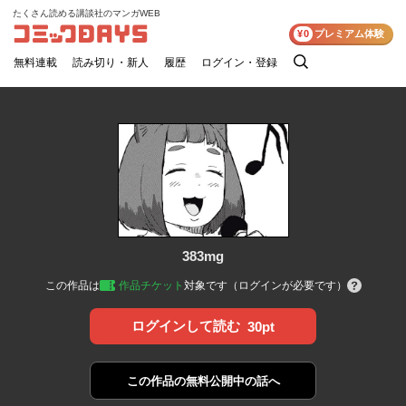
たくさん読める講談社のマンガWEB
コミックDAYS
¥0
プレミアム体験
無料連載
読み切り・新人
履歴
ログイン・登録
検
索
383mg
この作品は
作品チケット
対象です（ログインが必要です）
ログインして読む
30pt
この作品の
無料公開中の話へ