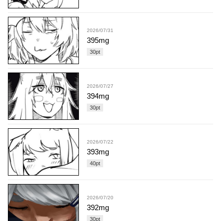
2026/07/31
395mg
30
pt
2026/07/27
394mg
30
pt
2026/07/22
393mg
40
pt
2026/07/20
392mg
30
pt