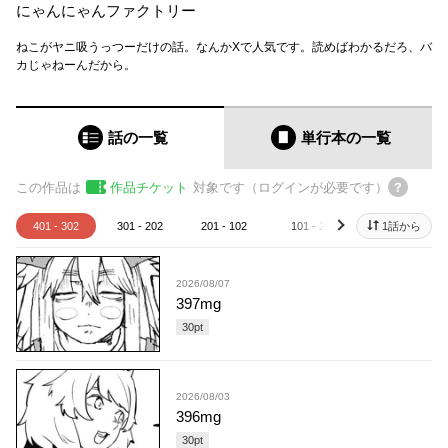
にゃんにゃんファクトリー
ねこがヤニ吸うっつーだけの話。なんかXで人気です。読めばわかるだろ、バ
カじゃねーんだから。
話の一覧
単行本
の一覧
この作品は
作品チケット
対象です（ログインが必要です）
401 - 302
301 - 202
201 - 102
101 - 2
1話から
1
next
2026/08/07
397mg
30
pt
2026/08/03
396mg
30
pt