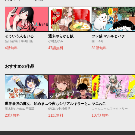
そういう人もいる
週末やらかし飯
ツレ猫 マルルとハチ
品田遊/南十字明日菜
小村あゆみ
園田ゆり
4話無料
47話無料
81話無料
おすすめの作品
世界最強の魔女、始めました ～私だけ『攻略サイト』を見れる世界で自由に生きます～
今夜もシリアルキラーと待ち合わせ
ヤニねこ
坂木持丸/riritto/戸賀環
伊口紺/中村優児
にゃんにゃんファクトリー
23話無料
11話無料
107話無料