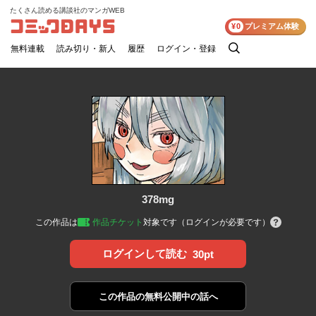
たくさん読める講談社のマンガWEB
コミックDAYS
¥0
プレミアム体験
無料連載
読み切り・新人
履歴
ログイン・登録
検
索
378mg
この作品は
作品チケット
対象です（ログインが必要です）
ログインして読む
30pt
この作品の
無料公開中の話へ