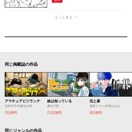
もっと見る
同じ掲載誌の作品
アマチュアビジランテ
妹は知っている
伍と碁
浅村壮平/内藤光太郎
雁木万里
蓮尾トウト/仲里はるな
3話無料
21話無料
8話無料
同じジャンルの作品