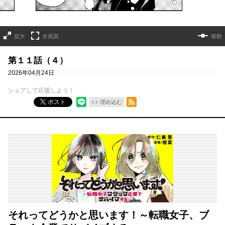
拡大
全画面
移動
第１１話（４）
2026年04月24日
シェアして応援しよう！
RSSフィード
ポスト
埋め込む
それってどうかと思います！～転職女子、ブ