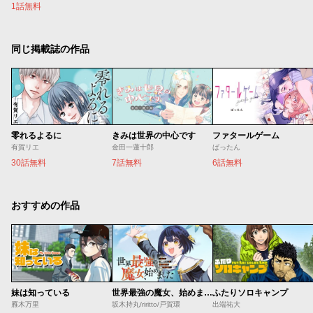
1話無料
同じ掲載誌の作品
零れるよるに
きみは世界の中心です
ファタールゲーム
有賀リエ
金田一蓮十郎
ばったん
30話無料
7話無料
6話無料
おすすめの作品
妹は知っている
世界最強の魔女、始めました ～私だけ『攻略サイト』を見れる世界で自由に生きます～
ふたりソロキャンプ
雁木万里
坂木持丸/riritto/戸賀環
出端祐大