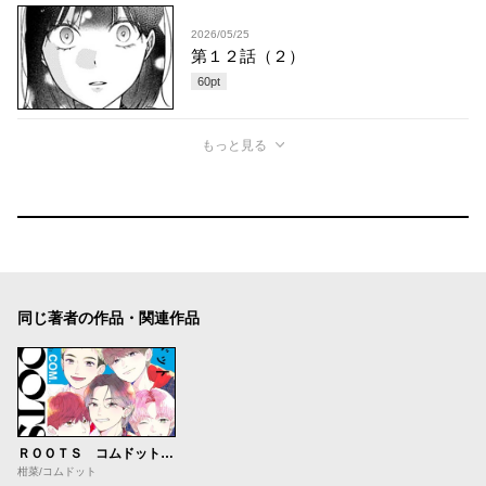
2026/05/25
第１２話（２）
60
pt
もっと見る
同じ著者の作品・関連作品
ＲＯＯＴＳ コムドット～僕らの原点～
柑菜/コムドット