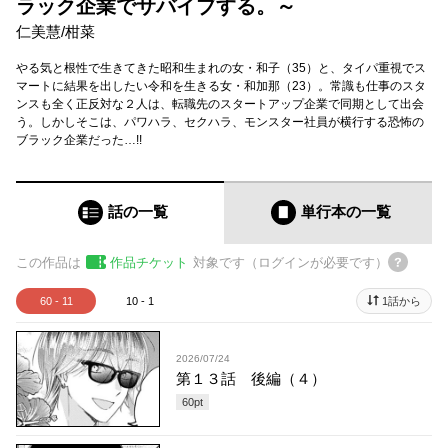
ラック企業でサバイブする。～
仁美慧
/
柑菜
やる気と根性で生きてきた昭和生まれの女・和子（35）と、タイパ重視でス
マートに結果を出したい令和を生きる女・和加那（23）。常識も仕事のスタ
ンスも全く正反対な２人は、転職先のスタートアップ企業で同期として出会
う。しかしそこは、パワハラ、セクハラ、モンスター社員が横行する恐怖の
ブラック企業だった…!!
話の一覧
単行本
の一覧
この作品は
作品チケット
対象です（ログインが必要です）
60 - 11
10 - 1
1話から
2026/07/24
第１３話 後編（４）
60
pt