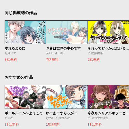
同じ掲載誌の作品
零れるよるに
きみは世界の中心です
それってどうかと思います！～転職女子、ブラック企業でサバイブする。～
有賀リエ
金田一蓮十郎
仁美慧/柑菜
8話無料
7話無料
9話無料
おすすめの作品
ボールルームへようこそ
ゆーあーすらっがー
今夜もシリアルキラーと待ち合わせ
竹内友
なめたけ/真野ろか
伊口紺/中村優児
11話無料
10話無料
11話無料