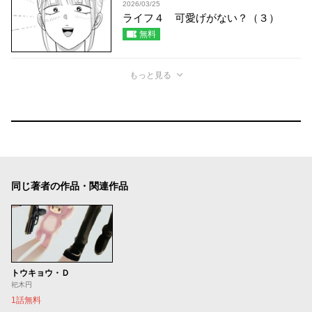
2026/03/25
ライフ４ 可愛げがない？（３）
無料
もっと見る
同じ著者の作品・関連作品
トウキョウ・Ｄ
祀木円
1話無料