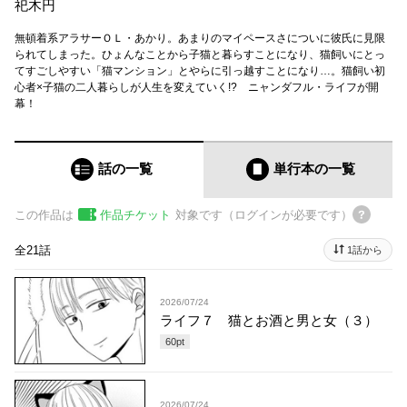
祀木円
無頓着系アラサーＯＬ・あかり。あまりのマイペースさについに彼氏に見限
られてしまった。ひょんなことから子猫と暮らすことになり、猫飼いにとっ
てすごしやすい「猫マンション」とやらに引っ越すことになり…。猫飼い初
心者×子猫の二人暮らしが人生を変えていく!? ニャンダフル・ライフが開
幕！
話の一覧
単行本
の一覧
この作品は
作品チケット
対象です（ログインが必要です）
全21話
1話から
2026/07/24
ライフ７ 猫とお酒と男と女（３）
60
pt
2026/07/24