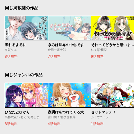
同じ掲載誌の作品
零れるよるに
きみは世界の中心です
それってどうかと思います！～転職女子、ブラック企業でサバイブする。～
有賀リエ
金田一蓮十郎
仁美慧/柑菜
8話無料
7話無料
9話無料
同じジャンルの作品
ひなたとひかり
夜明けをつれてくる犬
セットマッチ！
高杉六花/べあろ/万冬しま
吉田桃子/あまぎ夏芽
カトウコトノ
8話無料
4話無料
1話無料