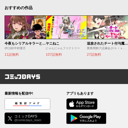
おすすめの作品
今夜もシリアルキラーと待ち合わせ
ヤニねこ
追放されたチート付与魔術師は気ままなセカンドライフを謳歌する。 ～俺は武器だけじゃなく、あらゆるものに『強化ポイント』を付与できるし、俺の意思でいつでも効果を解除できるけど、残った人たち大丈夫？～
伊口紺/中村優児
にゃんにゃんファクトリー
業務用餅/六志麻あさ/ｋｉｓｕｉ
11話無料
107話無料
27話無料
コミックDAYS
最新情報を配信中!
アプリもあります
編集部ブログ
コミックDAYS
@comicdays_team