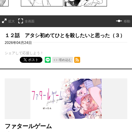
拡大
全画面
移動
１２話 アタシ初めてひとを殺したいと思った（３）
2026年04月24日
シェアして応援しよう！
RSSフィード
ポスト
埋め込む
ファタールゲーム