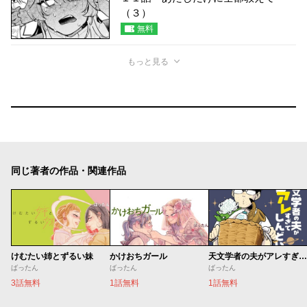
（３）
無料
もっと見る
同じ著者の作品・関連作品
けむたい姉とずるい妹
かけおちガール
天文学者の夫がアレすぎてしんどい。
ばったん
ばったん
ばったん
3話無料
1話無料
1話無料