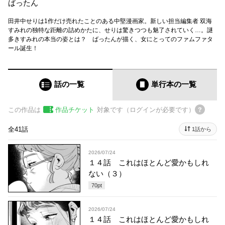
ばったん
田井中せりは1作だけ売れたことのある中堅漫画家。新しい担当編集者 双海
すみれの独特な距離の詰めかたに、せりは驚きつつも魅了されていく…。謎
多きすみれの本当の姿とは？ ばったんが描く、女にとってのファムファタ
ール誕生！
話の一覧
単行本
の一覧
この作品は
作品チケット
対象です（ログインが必要です）
全41話
1話から
2026/07/24
１４話 これはほとんど愛かもしれ
ない（３）
70
pt
2026/07/24
１４話 これはほとんど愛かもしれ