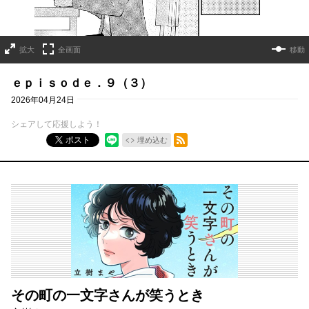
拡大
全画面
移動
ｅｐｉｓｏｄｅ．９（３）
2026年04月24日
シェアして応援しよう！
RSSフィード
ポスト
埋め込む
その町の一文字さんが笑うとき