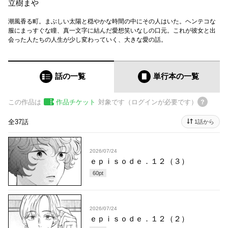
立樹まや
潮風香る町。まぶしい太陽と穏やかな時間の中にその人はいた。ヘンテコな
服にまっすぐな瞳、真一文字に結んだ愛想笑いなしの口元。これが彼女と出
会った人たちの人生が少し変わっていく、大きな愛の話。
話の一覧
単行本
の一覧
この作品は
作品チケット
対象です（ログインが必要です）
全37話
1話から
2026/07/24
ｅｐｉｓｏｄｅ．１２（３）
60
pt
2026/07/24
ｅｐｉｓｏｄｅ．１２（２）