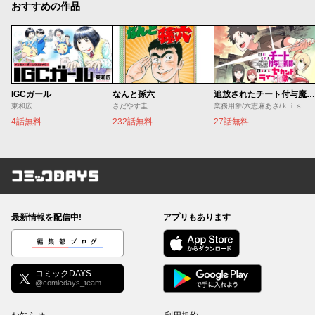
おすすめの作品
IGCガール
なんと孫六
追放されたチート付与魔術師は気ままなセカンドライフを謳歌する。 ～俺は武器だけじゃなく、あらゆるものに『強化ポイント』を付与できるし、俺の意思でいつでも効果を解除できるけど、残った人たち大丈夫？～
東和広
さだやす圭
業務用餅/六志麻あさ/ｋｉｓｕｉ
4話無料
232話無料
27話無料
コミックDAYS
最新情報を配信中!
アプリもあります
編集部ブログ
コミックDAYS
@comicdays_team