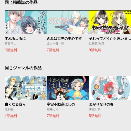
同じ掲載誌の作品
零れるよるに
きみは世界の中心です
それってどうかと思います！～転職女子、ブラック企業でサバイブする。～
有賀リエ
金田一蓮十郎
仁美慧/柑菜
8話無料
7話無料
9話無料
同じジャンルの作品
書くなる我ら
宇宙不動産ほしの
まがりなりの春
北駒生
稲井カオル
伊波日和
4話無料
7話無料
5話無料