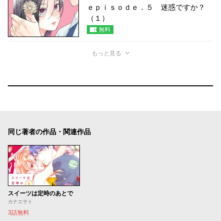
ｅｐｉｓｏｄｅ．５ 迷惑ですか？
（１）
無料
もっと見る
同じ著者の作品・関連作品
スイーツは定時のあとで
カナエサト
3話無料