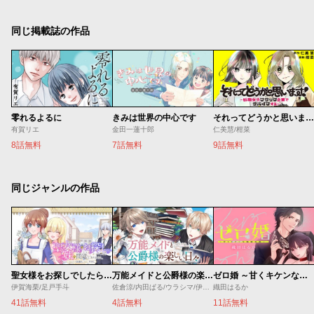
同じ掲載誌の作品
零れるよるに
きみは世界の中心です
それってどうかと思います！～転職女子、ブラック企業でサバイブする。～
有賀リエ
金田一蓮十郎
仁美慧/柑菜
8話無料
7話無料
9話無料
同じジャンルの作品
聖女様をお探しでしたら妹で間違いありません。さあどうぞお連れください、今すぐ。
万能メイドと公爵様の楽しい日々
ゼロ婚 ～甘くキケンな極秘任務～
伊賀海栗/足戸手斗
佐倉涼/内田ぱる/ウラシマ/伊藤テリヤキ
織田はるか
41話無料
4話無料
11話無料