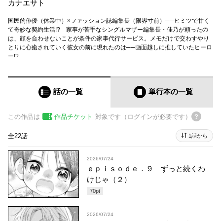
カナエサト
国民的俳優（休業中）×ファッション誌編集長（限界寸前）──ヒミツで甘く
て奇妙な契約生活!? 家事が苦手なシングルマザー編集長・佳乃が頼ったの
は、顔を合わせないことが条件の家事代行サービス。メモだけで交わすやり
とりに心癒されていく彼女の前に現れたのは──画面越しに推していたヒーロ
ー!?
話の一覧
単行本
の一覧
この作品は
作品チケット
対象です（ログインが必要です）
全22話
1話から
2026/07/24
ｅｐｉｓｏｄｅ．９ ずっと続くわ
けじゃ（２）
70
pt
2026/07/24