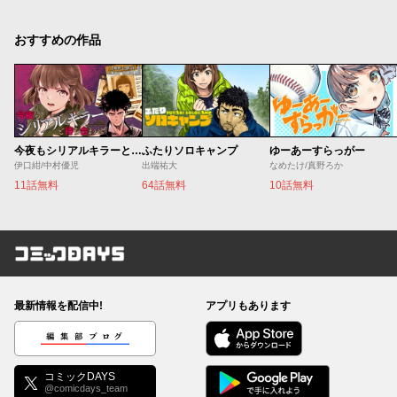
おすすめの作品
今夜もシリアルキラーと待ち合わせ
ふたりソロキャンプ
ゆーあーすらっがー
伊口紺/中村優児
出端祐大
なめたけ/真野ろか
11話無料
64話無料
10話無料
コミックDAYS
最新情報を配信中!
アプリもあります
編集部ブログ
コミックDAYS
@comicdays_team