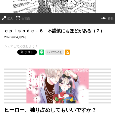
拡大
全画面
移動
ｅｐｉｓｏｄｅ．６ 不謹慎にもほどがある（２）
2026年04月24日
シェアして応援しよう！
RSSフィード
ポスト
埋め込む
ヒーロー、独り占めしてもいいですか？