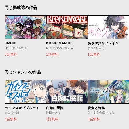
同じ掲載誌の作品
OMORI
KRAKEN MARE
あさやけリフレイン
OMOCAT/此糸縫
IZU/HAGANE/原正人
まつだひかり
3話無料
1話無料
1話無料
同じジャンルの作品
カインズオブブルー！
白線に展転
青麦と時鳥
岩矢滉一朗
沖田さとり
久生夕貴/和田あつむ
3話無料
3話無料
2話無料