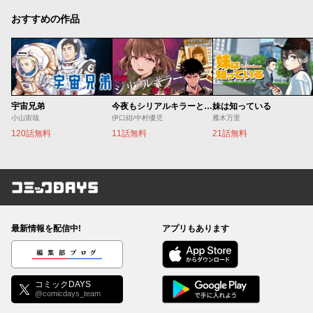
おすすめの作品
宇宙兄弟
今夜もシリアルキラーと待ち合わせ
妹は知っている
小山宙哉
伊口紺/中村優児
雁木万里
120話無料
11話無料
21話無料
コミックDAYS
最新情報を配信中!
アプリもあります
編集部ブログ
コミックDAYS
@comicdays_team