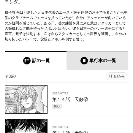
ヨシダ。
獅子谷 岳は引退した元日本代表のエース・獅子谷 慧の息子であることから中
学のクラブチームでエースを担っていたが、自分にアタッカーが向いている
のか疑問を感じていた。ある日、岳の練習を見に来た慧はアタッカーとして
の類稀れな才能を持ったノボルと出会い、彼を日本一のバレー選手にすると
宣言。親子は決別する。岳は自らアタッカーとしての限界を証明し、自分の
切り拓いたバレーで、父親とノボルを倒すと誓う。
話の一覧
単行本
の一覧
全36話
1話から
2026/07/24
第１４話 天敵②
90
pt
2026/07/24
第１４話 天敵①