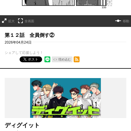
拡大
全画面
移動
第１２話 全員倒す②
2026年04月24日
シェアして応援しよう！
RSSフィード
ポスト
埋め込む
ディグイット