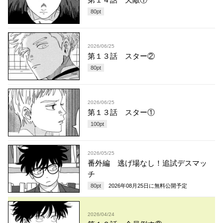
80
pt
2026/06/25
第１３話 スター②
80
pt
2026/06/25
第１３話 スター①
100
pt
2026/05/25
番外編 逃げ場なし！追試デスマッ
チ
80
pt
2026年08月25日
に無料公開予定
2026/04/24