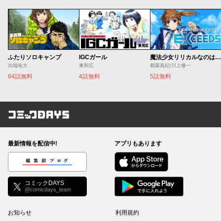
ふたりソロキャンプ
IGCガール
魔法少女リリカルなのは EXCEEDS
出端祐大
東和広
都築真紀/川上修一
64話無料
4話無料
5話無料
コミックDAYS
最新情報を配信中!
アプリもあります
編集部ブログ
コミックDAYS
@comicdays_team
お知らせ
利用規約