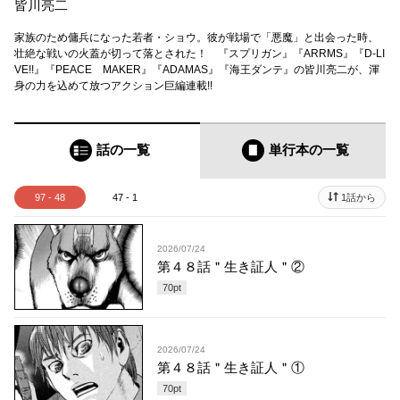
皆川亮二
家族のため傭兵になった若者・ショウ。彼が戦場で「悪魔」と出会った時、
壮絶な戦いの火蓋が切って落とされた！ 『スプリガン』『ARRMS』『D-LI
VE!!』『PEACE MAKER』『ADAMAS』『海王ダンテ』の皆川亮二が、渾
身の力を込めて放つアクション巨編連載!!
話の一覧
単行本
の一覧
97 - 48
47 - 1
1話から
2026/07/24
第４８話＂生き証人＂②
70
pt
2026/07/24
第４８話＂生き証人＂①
70
pt