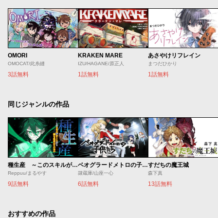
OMORI
KRAKEN MARE
あさやけリフレイン
OMOCAT/此糸縫
IZU/HAGANE/原正人
まつだひかり
3話無料
1話無料
1話無料
同じジャンルの作品
種生産 ～このスキルがチートだとまだ誰も気付いていない～
ベオグラードメトロの子供たち
すだちの魔王城
Reppuu/まるやす
隷蔵庫/山座一心
森下真
9話無料
6話無料
13話無料
おすすめの作品