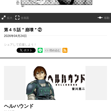
拡大
全画面
移動
第４５話＂崩壊＂②
2026年04月24日
シェアして応援しよう！
RSSフィード
ポスト
埋め込む
ヘルハウンド