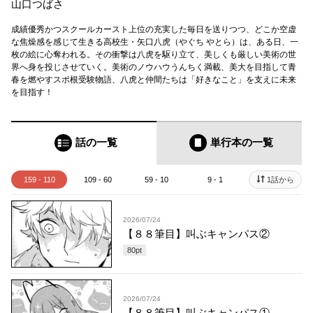
山口つばさ
成績優秀かつスクールカースト上位の充実した毎日を送りつつ、どこか空虚
な焦燥感を感じて生きる高校生・矢口八虎（やぐち やとら）は、ある日、一
枚の絵に心奪われる。その衝撃は八虎を駆り立て、美しくも厳しい美術の世
界へ身を投じさせていく。美術のノウハウうんちく満載、美大を目指して青
春を燃やすスポ根受験物語、八虎と仲間たちは「好きなこと」を支えに未来
を目指す！
話の一覧
単行本
の一覧
159 - 110
109 - 60
59 - 10
9 - 1
1話から
2026/07/24
【８８筆目】叫ぶキャンパス②
80
pt
2026/07/24
【８８筆目】叫ぶキャンパス①