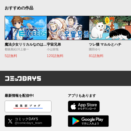
おすすめの作品
魔法少女リリカルなのは EXCEEDS
宇宙兄弟
ツレ猫 マルルとハチ
都築真紀/川上修一
小山宙哉
園田ゆり
5話無料
120話無料
81話無料
コミックDAYS
最新情報を配信中!
アプリもあります
編集部ブログ
コミックDAYS
@comicdays_team