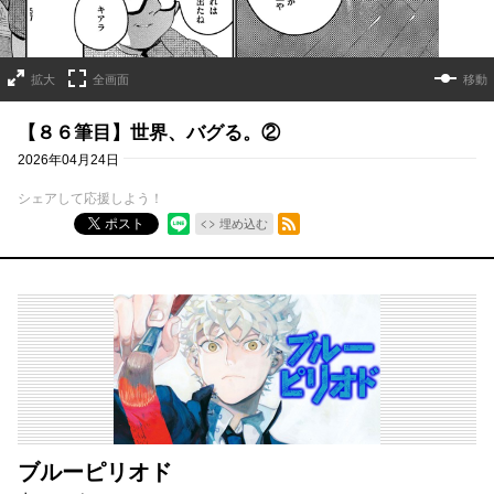
拡大
全画面
移動
【８６筆目】世界、バグる。②
2026年04月24日
シェアして応援しよう！
RSSフィード
ポスト
埋め込む
ブルーピリオド