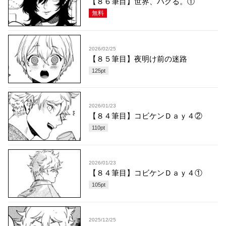
【８６筆目】世界、バグる。①
無料
2026/02/25
【８５筆目】夜明け前の迷路
125
pt
2026/01/23
【８４筆目】コビケンＤａｙ４②
110
pt
2026/01/23
【８４筆目】コビケンＤａｙ４①
105
pt
2025/12/25