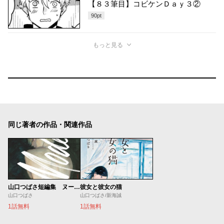
【８３筆目】コビケンＤａｙ３②
90
pt
もっと見る
同じ著者の作品・関連作品
山口つばさ短編集 ヌードモデル
彼女と彼女の猫
山口つばさ
山口つばさ/新海誠
1話無料
1話無料