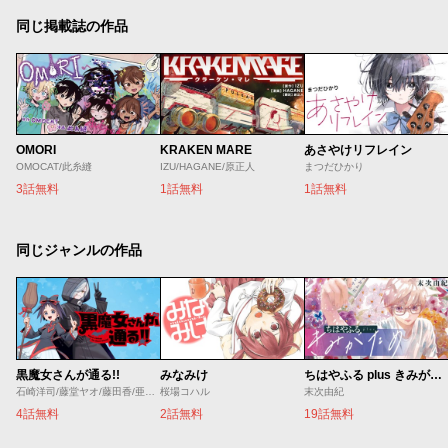
同じ掲載誌の作品
OMORI
KRAKEN MARE
あさやけリフレイン
OMOCAT/此糸縫
IZU/HAGANE/原正人
まつだひかり
3話無料
1話無料
1話無料
同じジャンルの作品
黒魔女さんが通る!!
みなみけ
ちはやふる plus きみがため
石崎洋司/藤堂ヤオ/藤田香/亜沙美
桜場コハル
末次由紀
4話無料
2話無料
19話無料