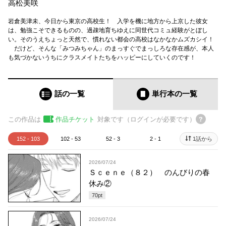
高松美咲
岩倉美津未、今日から東京の高校生！ 入学を機に地方から上京した彼女
は、勉強こそできるものの、過疎地育ちゆえに同世代コミュ経験がとぼし
い。そのうえちょっと天然で、慣れない都会の高校はなかなかムズカシイ！
だけど、そんな「みつみちゃん」のまっすぐでまっしろな存在感が、本人
も気づかないうちにクラスメイトたちをハッピーにしていくのです！
話の一覧
単行本
の一覧
この作品は
作品チケット
対象です（ログインが必要です）
152 - 103
102 - 53
52 - 3
2 - 1
1話から
2026/07/24
Ｓｃｅｎｅ（８２） のんびりの春
休み②
70
pt
2026/07/24