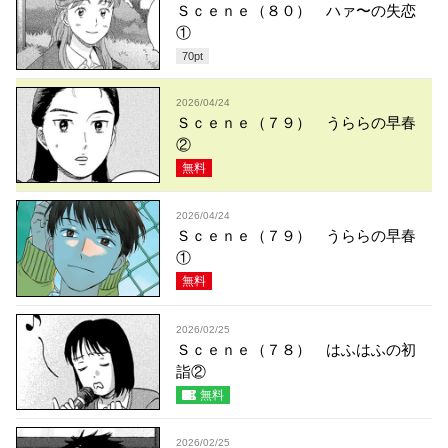
Ｓｃｅｎｅ（８０） ハァ〜の失恋
①
70
pt
2026/04/24
Ｓｃｅｎｅ（７９） うららの早春
②
無料
2026/04/24
Ｓｃｅｎｅ（７９） うららの早春
①
無料
2026/02/25
Ｓｃｅｎｅ（７８） はふはふの初
詣②
無料
2026/02/25