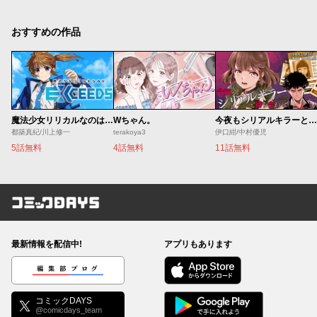
おすすめの作品
魔法少女リリカルなのは EXCEEDS
Wちゃん。
今夜もシリアルキラーと待ち合わせ
都築真紀/川上修一
terakoya3
伊口紺/中村優児
5話無料
4話無料
11話無料
コミックDAYS
最新情報を配信中!
アプリもあります
編集部ブログ
コミックDAYS
@comicdays_team